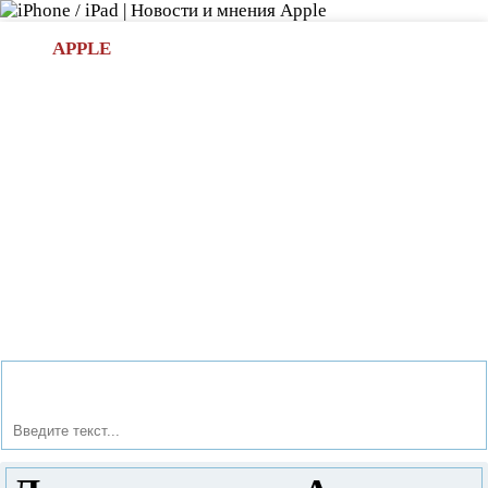
Л
APPLE
БИ.COM
»НОВОСТИ APPLE
АКСЕССУАРЫ
»ОБЗОРЫ
ПРИЛОЖЕНИЯ
»ИГРЫ
»
Новости в мире Apple про iPad | iPhone
»
Новости Apple
» Лучшее из мира Андроид под рукой