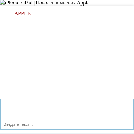
Л
APPLE
БИ.COM
»НОВОСТИ APPLE
АКСЕССУАРЫ
»ОБЗОРЫ
ПРИЛОЖЕНИЯ
»ИГРЫ
»
Новости в мире Apple про iPad | iPhone
»
Новости Apple
» Перенос данных с телефона на платформе Android на
iPhone