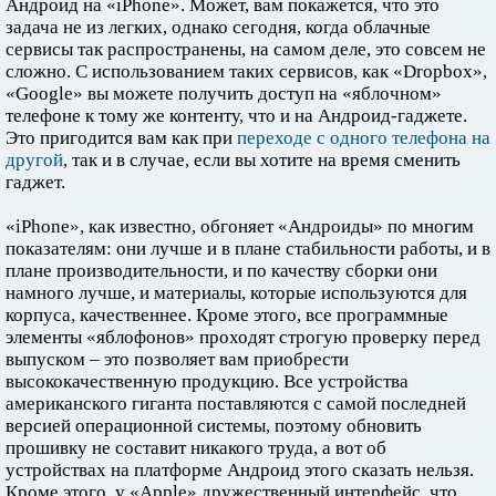
Андроид на «iPhone». Может, вам покажется, что это
задача не из легких, однако сегодня, когда облачные
сервисы так распространены, на самом деле, это совсем не
сложно. С использованием таких сервисов, как «Dropbox»,
«Google» вы можете получить доступ на «яблочном»
телефоне к тому же контенту, что и на Андроид-гаджете.
Это пригодится вам как при
переходе с одного телефона на
другой
, так и в случае, если вы хотите на время сменить
гаджет.
«iPhone», как известно, обгоняет «Андроиды» по многим
показателям: они лучше и в плане стабильности работы, и в
плане производительности, и по качеству сборки они
намного лучше, и материалы, которые используются для
корпуса, качественнее. Кроме этого, все программные
элементы «яблофонов» проходят строгую проверку перед
выпуском – это позволяет вам приобрести
высококачественную продукцию. Все устройства
американского гиганта поставляются с самой последней
версией операционной системы, поэтому обновить
прошивку не составит никакого труда, а вот об
устройствах на платформе Андроид этого сказать нельзя.
Кроме этого, у «Apple» дружественный интерфейс, что