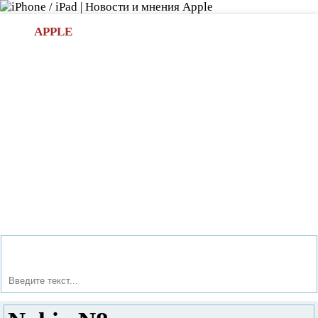
Л
APPLE
БИ.COM
»НОВОСТИ APPLE
АКСЕССУАРЫ
»ОБЗОРЫ
ПРИЛОЖЕНИЯ
»ИГРЫ
»
Новости в мире Apple про iPad | iPhone
»
Новости Apple
» Nokia N8 характеристики