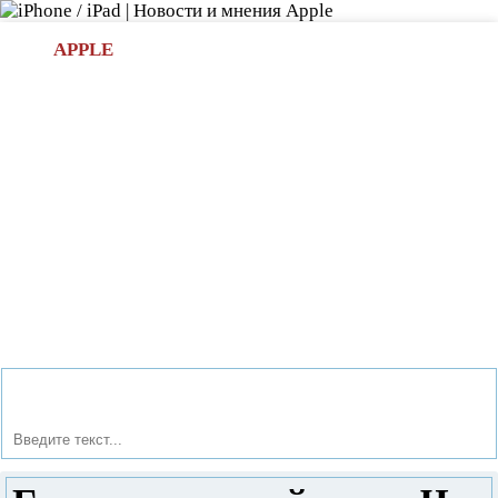
Л
APPLE
БИ.COM
»НОВОСТИ APPLE
АКСЕССУАРЫ
»ОБЗОРЫ
ПРИЛОЖЕНИЯ
»ИГРЫ
»
Новости в мире Apple про iPad | iPhone
»
Новости Apple
» Греется жесткий диск. Что делать?