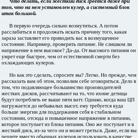
Что делать, если жесткий диск греется даже при
том, что на нем установлен кулер, а системный блок
итак большой.
В первую очередь сильно возмутиться. А потом
расслабиться и продолжать искать причину того, какая
зараза заставляет его приводить вас в возмущенное
состояние. Например, проверить питание. Не слишком ли
напряжение в нем высокое? Да-да. От высокого питания он
умрет еще быстрее, чем от естественной смерти без
охлаждающих кулеров.
Но как это сделать, спросите вы? Легко. Но прежде, чем
рассказать вам об этом, позволим себе оговориться. Дело в
том, что подавляющее большинство производителей
жестких дисков, рассчитывают на то, что ихние детища
будут потреблять не выше пяти ватт. Однако, когда ваш ЦП
нагружается до небывалых высот, ему требуется куда
больше энергии для поддержания себя в стабильном
состоянии, отсюда и повышенное напряжение в питании,
которое поступает из блока питания. Оно же поступает и в
жесткий диск, из-за чего он и может греться. Даже, если вы
решите вместо обычных кулеров использовать в качестве