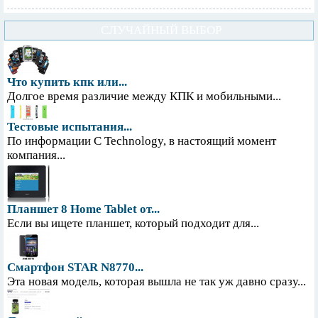
СЛУЧАЙНЫЙ ВЫБОР
Что купить кпк или...
Долгое время различие между КПК и мобильными...
Тестовые испытания...
По информации С Technology, в настоящий момент
компания...
Планшет 8 Home Tablet от...
Если вы ищете планшет, который подходит для...
Смартфон STAR N8770...
Эта новая модель, которая вышла не так уж давно сразу...