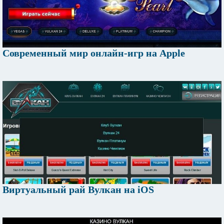
Современный мир онлайн-игр на Apple
Виртуальный рай Вулкан на iOS