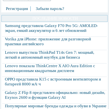
Регистрация
Забыли пароль?
ПОСЛЕДНИЕ НОВОСТИ
Samsung представила Galaxy F70 Pro 5G: AMOLED-
экран, емкий аккумулятор и 6 лет обновлений
Vorika для iPhone: приложение для разговорной
практики английского
Lenovo выпустила ThinkPad T14s Gen 7: мощный,
легкий и автономный ноутбук для бизнеса
Lenovo показала ThinkCentre X AIO Aura Edition с
инновационным квадратным дисплеем
OPPO представила K15 с встроенным вентилятором и
батареей 8000 мА·ч
Galaxy Z Flip 8 представлен официально: новый дизайн,
Exynos 2600 и функции Galaxy AI
Популярные мировые бренды одежды и обуви в Украине