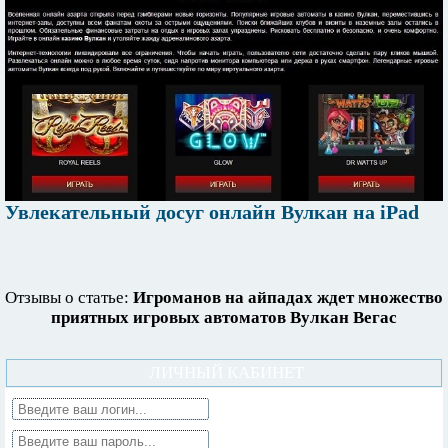
Увлекательный досуг онлайн Вулкан на iPad
Отзывы о статье:
Игроманов на айпадах ждет множество
приятных игровых автоматов Вулкан Вегас
ЛИЧНЫЙ КАБИНЕТ