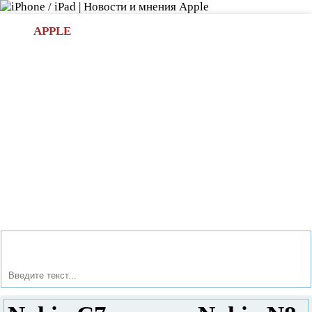
Л
APPLE
БИ.COM
»НОВОСТИ APPLE
АКСЕССУАРЫ
»ОБЗОРЫ
ПРИЛОЖЕНИЯ
»ИГРЫ
»
Новости в мире Apple про iPad | iPhone
»
Обзоры
» Nokia
C7 против Nokia N8: сравнение и обзор