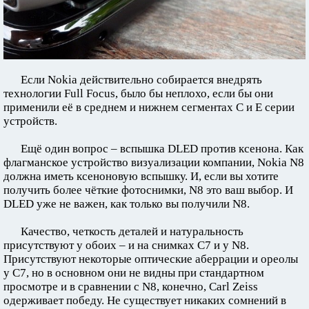
Если Nokia действительно собирается внедрять
технологии Full Focus, было бы неплохо, если бы они
применили её в среднем и нижнем сегментах C и E серии
устройств.
Ещё один вопрос – вспышка DLED против ксенона. Как
флагманское устройство визуализации компании, Nokia N8
должна иметь ксеноновую вспышку. И, если вы хотите
получить более чёткие фотоснимки, N8 это ваш выбор. И
DLED уже не важен, как только вы получили N8.
Качество, четкость деталей и натуральность
присутствуют у обоих – и на снимках C7 и у N8.
Присутствуют некоторые оптические аберрации и ореолы
у C7, но в основном они не видны при стандартном
просмотре и в сравнении с N8, конечно, Carl Zeiss
одерживает победу. Не существует никаких сомнений в