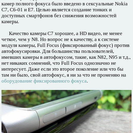
камер полного фокуса было введено в сексуальные Nokia
С7, С6-01 и Е7. Целью является создание тонких и
доступных смартфонов без снижения возможностей
камеры.
Качество камеры С7 хорошее, а HD видео, не менее
четкое, чем у N8. Но вопрос не к качеству, а к системе
модуля камеры, Full Focus (фиксированный фокус) против
автофокусировки. Для большинства пользователей,
имевших камеры в автофокусом, такие, как N82, N95 и т.д.,
нет никаких сомнений, что Full Focus однозначно не
интересует. Даже если это второе поколение или что бы
там ни было, свой автофокус, я ни за что не променяю на
оборудование фиксированного фокуса
.