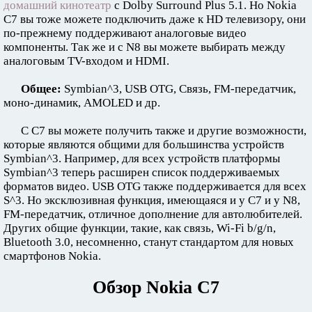
домашний кинотеатр
с Dolby Surround Plus 5.1. Но Nokia
C7 вы тоже можете подключить даже к HD телевизору, они
по-прежнему поддерживают аналоговые видео
компоненты. Так же и с N8 вы можете выбирать между
аналоговым TV-входом и HDMI.
Общее:
Symbian^3, USB OTG, Связь, FM-передатчик,
моно-динамик, AMOLED и др.
С C7 вы можете получить также и другие возможности,
которые являются общими для большинства устройств
Symbian^3. Например, для всех устройств платформы
Symbian^3 теперь расширен список поддерживаемых
форматов видео. USB OTG также поддерживается для всех
S^3. Но эксклюзивная функция, имеющаяся и у C7 и у N8,
FM-передатчик, отличное дополнение для автолюбителей.
Других общие функции, такие, как связь, Wi-Fi b/g/n,
Bluetooth 3.0, несомненно, станут стандартом для новых
смартфонов Nokia.
Обзор Nokia C7