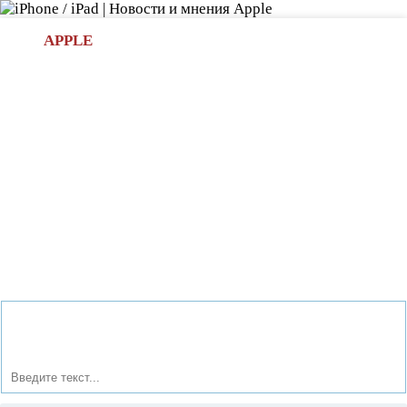
Л
APPLE
БИ.COM
»НОВОСТИ APPLE
АКСЕССУАРЫ
»ОБЗОРЫ
ПРИЛОЖЕНИЯ
»ИГРЫ
»
Новости в мире Apple про iPad | iPhone
»
Новости Apple
» Топ-8 новых смартфонов с емкостью аккумулятора не
менее 4000 мАч