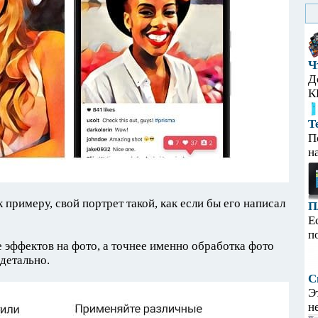
Ч
Д
К
Т
П
н
 примеру, свой портрет такой, как если бы его написал
П
!
Е
п
е эффектов на фото, а точнее именно обработка фото
детально.
С
Э
н