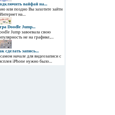
одключить вайфай на...
ано или поздно Вы захотите зайти
 Интернет на...
гра Doodle Jump...
oodle Jump завоевала свою
опулярность не на графике,...
ак сделать запись...
 самом начале для видеозаписи с
исплея iPhone нужно было...