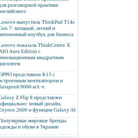
для разговорной практики
английского
Lenovo выпустила ThinkPad T14s
Gen 7: мощный, легкий и
автономный ноутбук для бизнеса
Lenovo показала ThinkCentre X
AIO Aura Edition с
инновационным квадратным
дисплеем
OPPO представила K15 с
встроенным вентилятором и
батареей 8000 мА·ч
Galaxy Z Flip 8 представлен
официально: новый дизайн,
Exynos 2600 и функции Galaxy AI
Популярные мировые бренды
одежды и обуви в Украине