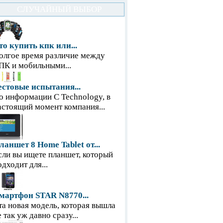
СЛУЧАЙНЫЙ ВЫБОР
то купить кпк или...
олгое время различие между
ПК и мобильными...
естовые испытания...
о информации С Technology, в
астоящий момент компания...
ланшет 8 Home Tablet от...
сли вы ищете планшет, который
одходит для...
мартфон STAR N8770...
та новая модель, которая вышла
е так уж давно сразу...