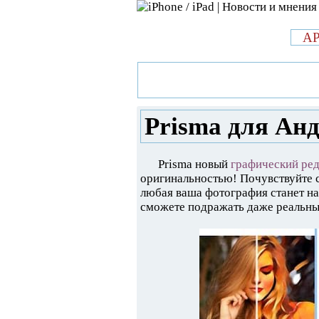
л
A
»
Новости в мире Apple про iPad 
Андроид и ios
Prisma для Анд
Prisma новый
графический ре
оригинальностью! Почувствуйте
любая ваша фотография станет н
сможете подражать даже реальн