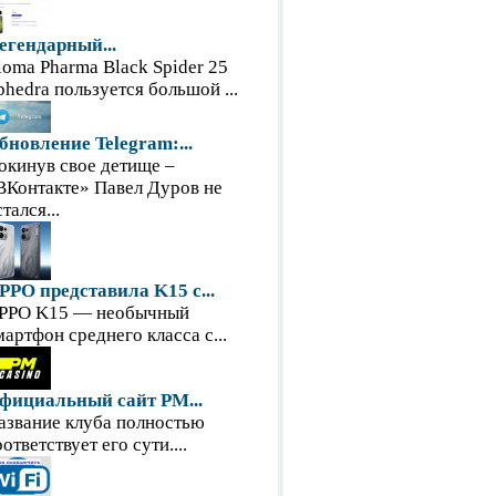
егендарный...
loma Pharma Black Spider 25
phedra пользуется большой ...
бновление Telegram:...
окинув свое детище –
ВКонтакте» Павел Дуров не
тался...
PPO представила K15 с...
PPO K15 — необычный
мартфон среднего класса с...
фициальный сайт PM...
азвание клуба полностью
оответствует его сути....