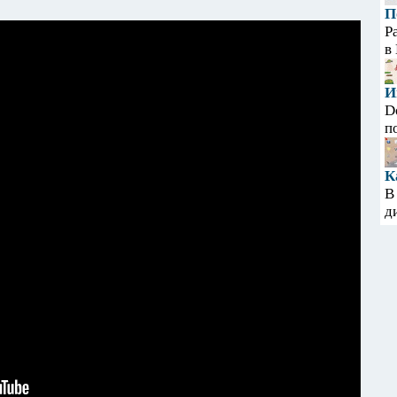
П
Р
в
И
D
п
К
В
д