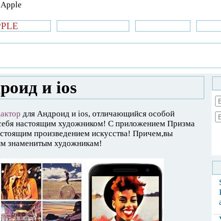
PPLE
би.com
»Новости Apple
Аксессуары
»Об
| iPhone
»
Приложения
» Prisma для
роид и ios
дактор
для Андроид и ios, отличающийся особой
 себя настоящим художником! С приложением Призма
астоящим произведением искусства! Причем,вы
ым знаменитым художникам!