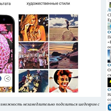
Л
C
E
О
П
«
ос
O
O
с
О
Н
с
озможность незамедлительно поделиться шедевром с