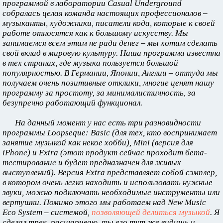
программой в лаборатории Casual Underground
собралась целая команда настоящих профессионалов –
музыканты, художники, писатели кода, которые к своей
работе относятся как к большому искусству. Мы
занимаемся всем этим не ради денег – мы хотим сделать
свой вклад в мировую культуру. Наша программа известна
в тех странах, где музыка пользуется большой
популярностью. В Германии, Японии, Англии – оттуда мы
получаем очень позитивные отклики, многие ценят нашу
программу за простоту, за минималистичность, за
безупречно работающий функционал.
На данный момент у нас есть три разновидности
программы Loopseque: Basic (для тех, кто воспринимает
занятие музыкой как некое хобби), Mini (версия для
iPhone) и Extra (этот продукт сейчас проходит бета-
тестирование и будет предназначен для живых
выступлений). Версия Extra представляет собой сэмплер,
в котором очень легко находить и использовать нужные
звуки, можно подключать необходимые инструменты или
вертушки. Помимо этого мы работаем над New Music
Eco System – системой,
позволяющей делиться музыкой
. Я
сделал трек, расшариваю, ты его тут же видишь и