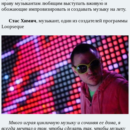
нраву музыкантам любящим выступать вживую и
обожающие импровизировать и создавать музыку на лету.
Стас Химич
, музыкант, один из создателей программы
Loopseque
Много играя цикличную музыку и сочиняя ее дома, я
всегда мечтал о том, чтобы сделать так, чтобы музыку