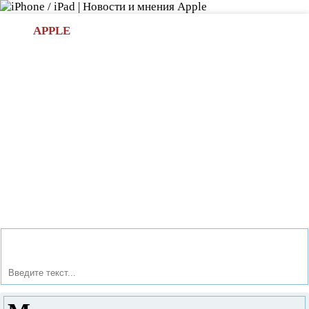
Л
APPLE
БИ.COM
»НОВОСТИ APPLE
АКСЕССУАРЫ
»ОБЗОРЫ
ПРИЛОЖЕНИЯ
»ИГРЫ
»
Новости в мире Apple про iPad | iPhone
»
Приложения
»
Музыка на коленке.