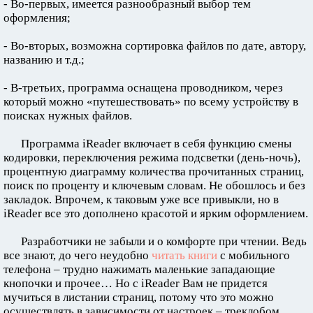
- Во-первых, имеется разнообразный выбор тем
оформления;
- Во-вторых, возможна сортировка файлов по дате, автору,
названию и т.д.;
- В-третьих, программа оснащена проводником, через
который можно «путешествовать» по всему устройству в
поисках нужных файлов.
Программа iReader включает в себя функцию смены
кодировки, переключения режима подсветки (день-ночь),
процентную диаграмму количества прочитанных страниц,
поиск по проценту и ключевым словам. Не обошлось и без
закладок. Впрочем, к таковым уже все привыкли, но в
iReader все это дополнено красотой и ярким оформлением.
Разработчики не забыли и о комфорте при чтении. Ведь
все знают, до чего неудобно
читать книги
с мобильного
телефона – трудно нажимать маленькие западающие
кнопочки и прочее… Но с iReader Вам не придется
мучиться в листании страниц, потому что это можно
осуществлять в зависимости от настроек – треклобом,