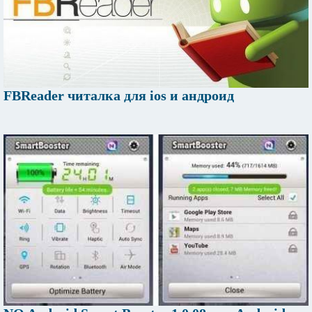
FBReader читалка для ios и андроид