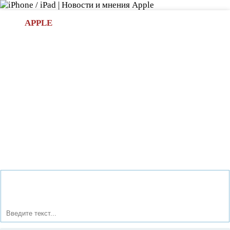
Л
APPLE
БИ.COM
»НОВОСТИ APPLE
АКСЕССУАРЫ
»ОБЗОРЫ
ПРИЛОЖЕНИЯ
»ИГРЫ
»
Новости в мире Apple про iPad | iPhone
»
Приложения
»
IReader приложение для чтения электронных книг на IOS и
Android