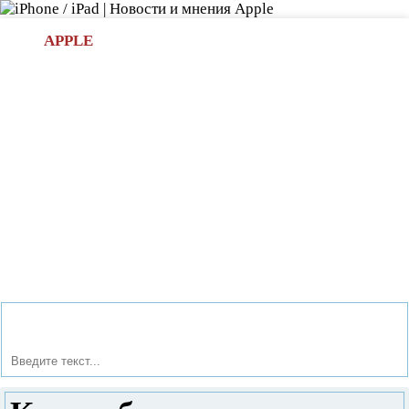
Л
APPLE
БИ.COM
»НОВОСТИ APPLE
АКСЕССУАРЫ
»ОБЗОРЫ
ПРИЛОЖЕНИЯ
»ИГРЫ
»
Новости в мире Apple про iPad | iPhone
»
Новости Apple
» Как выбрать электронную книгу