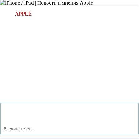
Л
APPLE
БИ.COM
»НОВОСТИ APPLE
АКСЕССУАРЫ
»ОБЗОРЫ
ПРИЛОЖЕНИЯ
»ИГРЫ
»
Новости в мире Apple про iPad | iPhone
»
Приложения
»
Приложения от Android 5.0 Lollipop лучше идут, чем на
iOS 8