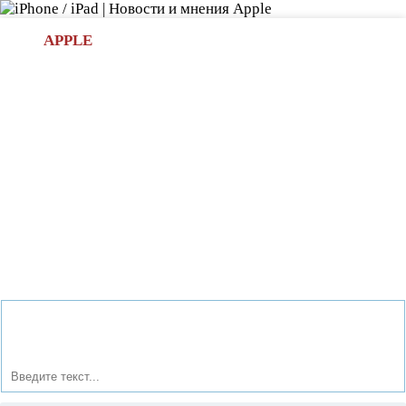
Л
APPLE
БИ.COM
»НОВОСТИ APPLE
АКСЕССУАРЫ
»ОБЗОРЫ
ПРИЛОЖЕНИЯ
»ИГРЫ
»
Новости в мире Apple про iPad | iPhone
»
Новости Apple
» Apple TV 4-го поколения будет представлен на осенней
презентации