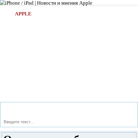
Л
APPLE
БИ.COM
»НОВОСТИ APPLE
АКСЕССУАРЫ
»ОБЗОРЫ
ПРИЛОЖЕНИЯ
»ИГРЫ
»
Новости в мире Apple про iPad | iPhone
»
Новости Apple
» Очень скоро обновление iOS 8.1