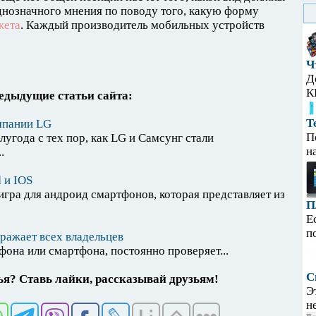
днозначного мнения по поводу того, какую форму
жета
. Каждый производитель мобильных устройств
Ч
Д
К
едыдущие статьи сайта:
Т
мпании LG
П
года с тех пор, как LG и Самсунг стали
н
.
 и IOS
ра для андроид смартфонов, которая представляет из
П
Е
п
ражает всех владельцев
она или смартфона, постоянно проверяет...
С
я? Ставь лайки, рассказывай друзьям!
Э
н