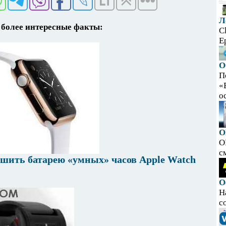
Л
более интересные факты:
C
E
О
П
«
ос
O
O
с
чшить батарею «умных» часов Apple Watch
О
Н
с