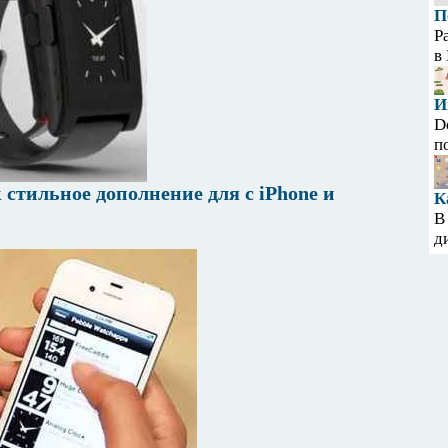
П
Р
в
И
D
п
 стильное дополнение для с iPhone и
К
В
д