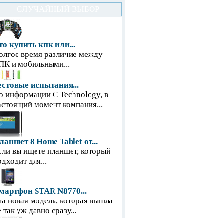
СЛУЧАЙНЫЙ ВЫБОР
то купить кпк или...
олгое время различие между
ПК и мобильными...
естовые испытания...
о информации С Technology, в
астоящий момент компания...
ланшет 8 Home Tablet от...
сли вы ищете планшет, который
одходит для...
мартфон STAR N8770...
та новая модель, которая вышла
е так уж давно сразу...