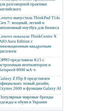
для разговорной практики
английского
Lenovo выпустила ThinkPad T14s
Gen 7: мощный, легкий и
автономный ноутбук для бизнеса
Lenovo показала ThinkCentre X
AIO Aura Edition с
инновационным квадратным
дисплеем
OPPO представила K15 с
встроенным вентилятором и
батареей 8000 мА·ч
Galaxy Z Flip 8 представлен
официально: новый дизайн,
Exynos 2600 и функции Galaxy AI
Популярные мировые бренды
одежды и обуви в Украине