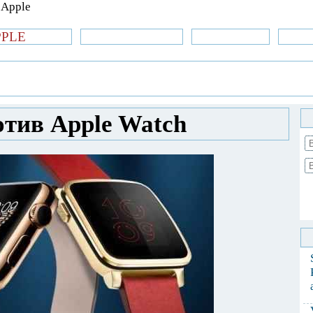
PPLE
би.com
»Новости Apple
Аксессуары
»Об
| iPhone
»
Обзоры
» Pebble Time против
отив Apple Watch