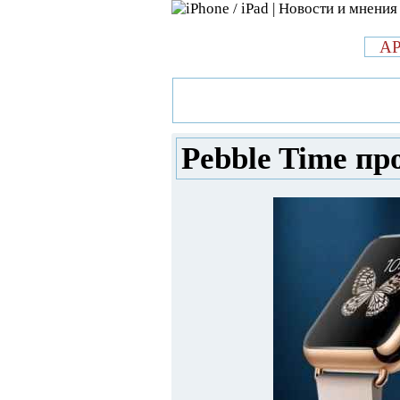
л
A
»
Новости в мире Apple про iPad 
Apple Watch
Pebble Time пр