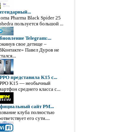
егендарный...
loma Pharma Black Spider 25
phedra пользуется большой ...
бновление Telegram:...
окинув свое детище –
ВКонтакте» Павел Дуров не
тался...
PPO представила K15 с...
PPO K15 — необычный
мартфон среднего класса с...
фициальный сайт PM...
азвание клуба полностью
оответствует его сути....