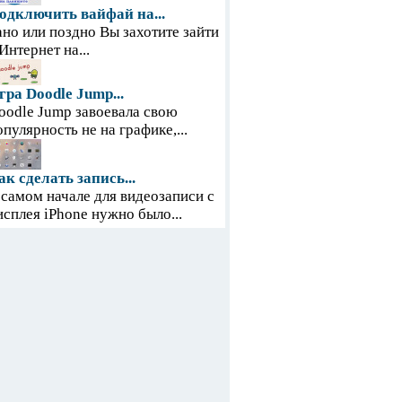
одключить вайфай на...
ано или поздно Вы захотите зайти
 Интернет на...
гра Doodle Jump...
oodle Jump завоевала свою
опулярность не на графике,...
ак сделать запись...
 самом начале для видеозаписи с
исплея iPhone нужно было...