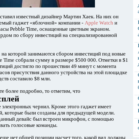
ставил известный дизайнер Мартин Хаек. На них он
емый гаджет «яблочной» компании -
Apple Watch
и
асы Pebble Time, оснащенные цветным экраном.
ордом по сбору инвестиций на специализированной
r, на которой занимаются сбором инвестиций под новые
e Time собрали сумму в размере $500 000. Отметки в $1
тиций достигло по прошествии 49 минут с момента
часов присутствия данного устройства на этой площадке
ств составило $8 млн.
те более подробно, то отметим, что
сплей
е электронных чернил. Кроме этого гаджет имеет
й, которые были созданы для предыдущей модели.
данный девайс был встроен микрофон, с помощью
вать голосовые команды.
еще нет общей позиции насчет того, какой вид должны