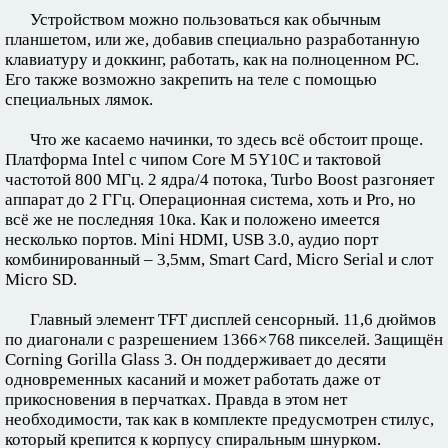
Устройством можно пользоваться как обычным
планшетом, или же, добавив специально разработанную
клавиатуру и доккинг, работать, как на полноценном PC.
Его также возможно закрепить на теле с помощью
специальных лямок.
Что же касаемо начинки, то здесь всё обстоит проще.
Платформа Intel с чипом Core M 5Y10C и тактовой
частотой 800 МГц. 2 ядра/4 потока, Turbo Boost разгоняет
аппарат до 2 ГГц. Операционная система, хоть и Pro, но
всё же не последняя 10ка. Как и положено имеется
несколько портов. Mini HDMI, USB 3.0, аудио порт
комбинированный – 3,5мм, Smart Card, Micro Serial и слот
Micro SD.
Главный элемент TFT дисплей сенсорный. 11,6 дюймов
по диагонали с разрешением 1366×768 пикселей. Защищён
Corning Gorilla Glass 3. Он поддерживает до десяти
одновременных касаний и может работать даже от
прикосновения в перчатках. Правда в этом нет
необходимости, так как в комплекте предусмотрен стилус,
который крепится к корпусу спиральным шнурком.