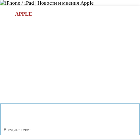
Л
APPLE
БИ.COM
»НОВОСТИ APPLE
АКСЕССУАРЫ
»ОБЗОРЫ
ПРИЛОЖЕНИЯ
»ИГРЫ
»
Новости в мире Apple про iPad | iPhone
»
Новости Apple
» Защищённый планшет Dell Latitude 12 Rugged может
работать в 29 градусный мороз и в 63 градусную жару