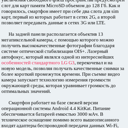
слот для карт памяти MicroSD объемом до 128 Гб. Как и
говорилось, смартфон имеет при себе два слота для sim
карт, первый из которых работает в сетях 2G, а второй
позволяет передавать данные в сетях 3G или LTE.
На задней панели располагается объектив 13
мегапиксельной камеры, с помощью которого можно
получить высококачественные фотографии благодаря
системе оптической стабилизации OIS+. Лазерный
автофокус, который являлся одной из интереснейших
особенностей стандартного LG G3
, перекочевал и на
новую модель, позволяя получать качественные снимки за
более короткий промежуток времени. При съемке видео
камера запускает технологию измерения громкости
окружающей среды, которая уравнивает громкость до
оптимальных значений.
Смартфон работает на базе свежей версии
операционной системы Android 4.4 KitKat. Питание
обеспечивается батареей емкостью 3000 мАч. В
техническое оснащение помимо всего вышеописанного
входят адаптеры беспроводной передачи данных Wi-Fi,