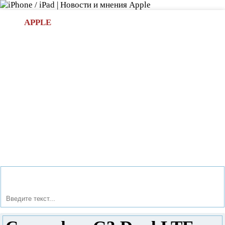
Л
APPLE
БИ.COM
»НОВОСТИ APPLE
АКСЕССУАРЫ
»ОБЗОРЫ
ПРИЛОЖЕНИЯ
»ИГРЫ
»
Новости в мире Apple про iPad | iPhone
»
Новости Apple
» Смартфон G3 Dual LTE от LG