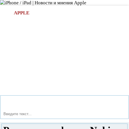
Л
APPLE
БИ.COM
»НОВОСТИ APPLE
АКСЕССУАРЫ
»ОБЗОРЫ
ПРИЛОЖЕНИЯ
»ИГРЫ
»
Новости в мире Apple про iPad | iPhone
»
Новости Apple
» Ремонт телефонов Nokia в Минске