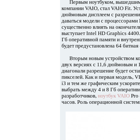
Первым ноутбуком, вышедшим
компании VAIO, стал VAIO Fit. У
дюймовым дисплеем с разрешение
даваться модели с процессорами In
существенно влиять на окончател
выступает Intel HD Graphics 440
Гб оперативной памяти и внутрен
будет предустановлена 64 битная
Вторым новым устройством ком
двух версиях с 11,6 дюймовым и 
диагонали разрешение будет оста
пикселей. Как и первая модель, V
i3 и тем же графическим ускорит
выбрать между 4 и 8 Гб оператив
разработчиков,
ноутбук VAIO
Pro 
часов. Роль операционной системы