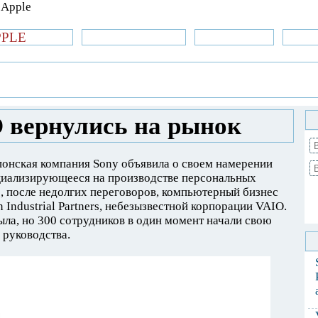
PPLE
би.com
»Новости Apple
Аксессуары
»Об
| iPhone
»
Новости Apple
» Ноутбуки VAIO
 вернулись на рынок
японская компания Sony объявила о своем намерении
ециализирующееся на производстве персональных
е, после недолгих переговоров, компьютерный бизнес
Industrial Partners, небезызвестной корпорации VAIO.
ыла, но 300 сотрудников в один момент начали свою
 руководства.