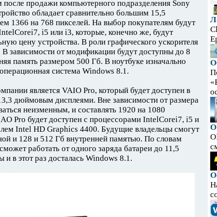
 после продажи компьютерного подразделения Sony
стройство обладает сравнительно большим 15,5
Л
м 1366 на 768 пикселей. На выбор покупателям будут
C
telCorei7, i5 или i3, которые, конечно же, будут
E
ьную цену устройства. В роли графического ускорителя
0. В зависимости от модификации будут доступны до 8
няя память размером 500 Гб. В ноутбуке изначально
О
 операционная система Windows 8.1.
П
«
пании является VAIO Pro, который будет доступен в
ос
13,3 дюймовым дисплеями. Вне зависимости от размера
ваться неизменным, и составлять 1920 на 1080
IAO Pro будет доступен с процессорами IntelCorei7, i5 и
O
елем Intel HD Graphics 4400. Будущие владельцы смогут
O
ной и 128 и 512 Гб внутренней памятью. По словам
с
сможет работать от одного заряда батареи до 11,5
 и в этот раз досталась Windows 8.1.
О
Н
с