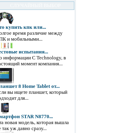
СЛУЧАЙНЫЙ ВЫБОР
то купить кпк или...
олгое время различие между
ПК и мобильными...
естовые испытания...
о информации С Technology, в
астоящий момент компания...
ланшет 8 Home Tablet от...
сли вы ищете планшет, который
одходит для...
мартфон STAR N8770...
та новая модель, которая вышла
е так уж давно сразу...