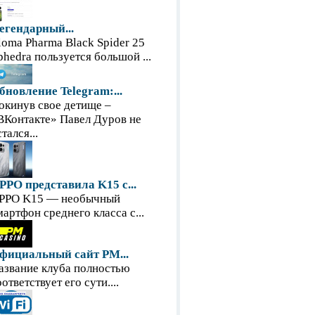
егендарный...
loma Pharma Black Spider 25
phedra пользуется большой ...
бновление Telegram:...
окинув свое детище –
ВКонтакте» Павел Дуров не
тался...
PPO представила K15 с...
PPO K15 — необычный
мартфон среднего класса с...
фициальный сайт PM...
азвание клуба полностью
оответствует его сути....