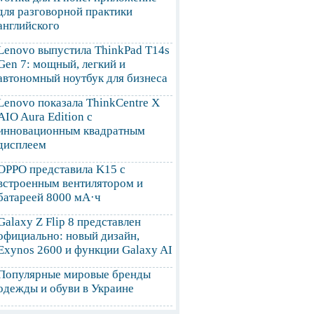
для разговорной практики
английского
Lenovo выпустила ThinkPad T14s
Gen 7: мощный, легкий и
автономный ноутбук для бизнеса
Lenovo показала ThinkCentre X
AIO Aura Edition с
инновационным квадратным
дисплеем
OPPO представила K15 с
встроенным вентилятором и
батареей 8000 мА·ч
Galaxy Z Flip 8 представлен
официально: новый дизайн,
Exynos 2600 и функции Galaxy AI
Популярные мировые бренды
одежды и обуви в Украине