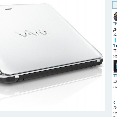
Ч
Д
К
Т
П
н
П
Е
п
С
Э
н