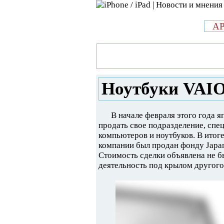
л
A
»
Новости в мире Apple про iPad 
вернулись на рынок
Ноутбуки VAIO
В начале февраля этого года 
продать свое подразделение, сп
компьютеров и ноутбуков. В итог
компании был продан фонду Japan 
Стоимость сделки объявлена не б
деятельность под крылом другого