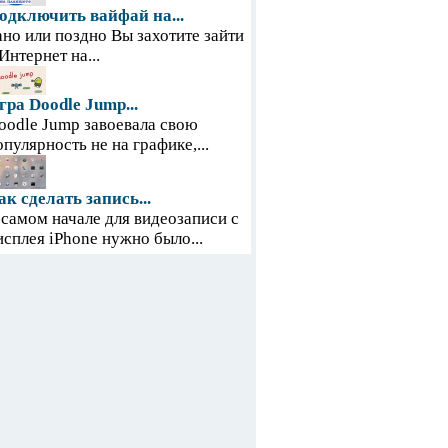
одключить вайфай на...
ано или поздно Вы захотите зайти
 Интернет на...
гра Doodle Jump...
oodle Jump завоевала свою
опулярность не на графике,...
ак сделать запись...
 самом начале для видеозаписи с
исплея iPhone нужно было...