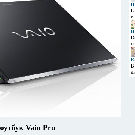
П
Р
в
И
D
п
К
В
д
оутбук Vaio Pro