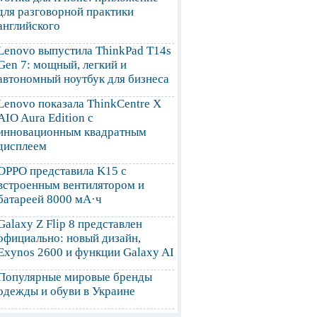
для разговорной практики
английского
Lenovo выпустила ThinkPad T14s
Gen 7: мощный, легкий и
автономный ноутбук для бизнеса
Lenovo показала ThinkCentre X
AIO Aura Edition с
инновационным квадратным
дисплеем
OPPO представила K15 с
встроенным вентилятором и
батареей 8000 мА·ч
Galaxy Z Flip 8 представлен
официально: новый дизайн,
Exynos 2600 и функции Galaxy AI
Популярные мировые бренды
одежды и обуви в Украине