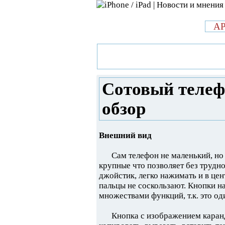
л
A
»
Новости в мире Apple про iPad 
телефон Nokia N80 – краткий об
Сотовый телеф
обзор
Внешний вид
Сам телефон не маленький, но
крупные что позволяет без трудн
джойстик, легко нажимать и в цент
пальцы не соскользают. Кнопки н
множествами функций, т.к. это о
Кнопка с изображением каранд