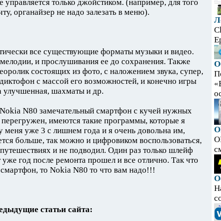
е управляется только джойстиком. (например, для того
ту, органайзер не надо залезать в меню).
Л
C
E
тически все существующие форматы музыки и видео.
мелодии, и прослушивания ее до сохранения. Также
О
еоролик состоящих из фото, с наложением звука, супер,
П
 диктофон с массой его возможностей, и конечно игры
«
 улучшенная, шахматы и др.
ос
ь Nokia N80 замечательный смартфон с кучей нужных
 перегружен, имеются такие программы, которые я
O
у меня уже 3 с лишнем года и я очень довольна им,
O
чется больше, так можно и цифровиком воспользоваться,
с
 путешествиях и не подводил. Один раз только шлейф
т уже год после ремонта прошел и все отлично. Так что
смартфон, то Nokia N80 то что вам надо!!!
О
Н
с
едыдущие статьи сайта: