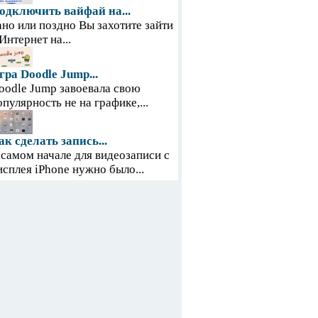
одключить вайфай на...
ано или поздно Вы захотите зайти
 Интернет на...
гра Doodle Jump...
oodle Jump завоевала свою
опулярность не на графике,...
ак сделать запись...
 самом начале для видеозаписи с
исплея iPhone нужно было...