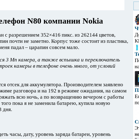
лефон N80 компании Nokia
Ч
Д
н с разрешением 352×416 пикс. из 262144 цветов,
К
апин почти не заметно. Корпус тоже состоит из пластика,
 меня падал – царапин совсем мало.
Т
ся 3 Мп камера, а также вспышка и переключатель
П
оек камеры в телефоне очень много, от условий
н
ся отсек для аккумулятора. Производителем заявлено
П
режиме разговора и на 192 в режиме ожидания, на самом
Е
аряжать всю ночь, а по возвращению вечером с работы
п
о того пока я не заменила батарею, купила новую
3 дня.
С
Э
ть часы, дату, уровень заряда батареи, уровень
н