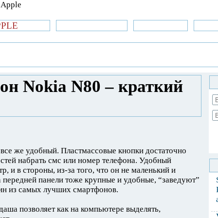
PPLE
би.com
»Новости Apple
Аксессуары
»Об
| iPhone
»
Новости Apple
» Сотовый
зор
он Nokia N80 – краткий
 все же удобный. Пластмассовые кнопки достаточно
остей набрать смс или номер телефона. Удобный
р, и в стороны, из-за того, что он не маленький и
а передней панели тоже крупные и удобные, “заведуют”
дин из самых лучших смартфонов.
аша позволяет как на компьютере выделять,