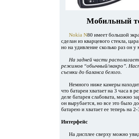
Мобильный те
Nokia N
80 имеет большой экра
сделан из кварцевого стекла, цар
но на удивление сколько раз он у
На задней части располагает
режимов “обычный/макро”. Настр
съемки до баланса белого.
Немного ниже камеры находит
что батареи хватает на 3 часа в 
деле батарея слабовата, можно з
он вырубается, но все это было д
батарею и хватает ее теперь на 2-
Интерфейс
На дисплее сверху можно увиде