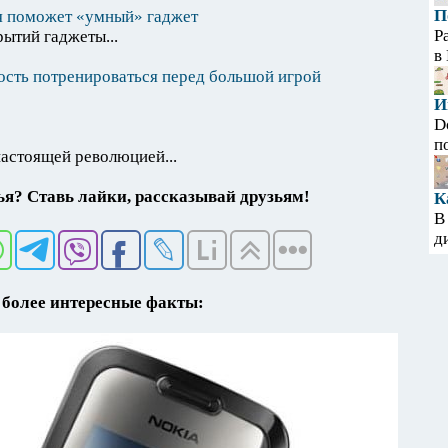
П
я поможет «умный» гаджет
Р
рытий гаджеты...
в
ость потренироваться перед большой игрой
И
D
п
настоящей революцией...
я? Ставь лайки, рассказывай друзьям!
К
В
д
более интересные факты: