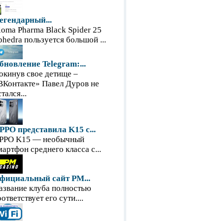
егендарный...
loma Pharma Black Spider 25
phedra пользуется большой ...
бновление Telegram:...
окинув свое детище –
ВКонтакте» Павел Дуров не
тался...
PPO представила K15 с...
PPO K15 — необычный
мартфон среднего класса с...
фициальный сайт PM...
азвание клуба полностью
оответствует его сути....