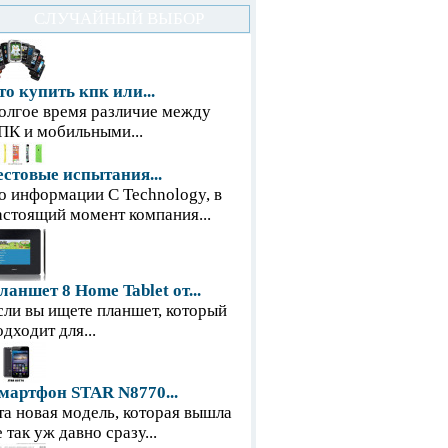
СЛУЧАЙНЫЙ ВЫБОР
то купить кпк или...
олгое время различие между
ПК и мобильными...
естовые испытания...
о информации С Technology, в
астоящий момент компания...
ланшет 8 Home Tablet от...
сли вы ищете планшет, который
одходит для...
мартфон STAR N8770...
та новая модель, которая вышла
е так уж давно сразу...