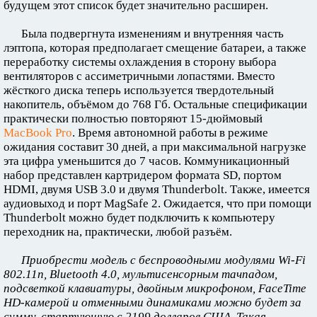
будущем этот список будет значительно расширен.
Была подвергнута изменениям и внутренняя часть
лэптопа, которая предполагает смещение батареи, а также
переработку системы охлаждения в сторону выбора
вентиляторов с ассиметричными лопастями. Вместо
жёсткого диска теперь используется твердотельный
накопитель, объёмом до 768 Гб. Остальные спецификации
практически полностью повторяют 15-дюймовый
MacBook Pro
. Время автономной работы в режиме
ожидания составит 30 дней, а при максимальной нагрузке
эта цифра уменьшится до 7 часов. Коммуникационный
набор представлен картридером формата SD, портом
HDMI, двумя USB 3.0 и двумя Thunderbolt. Также, имеется
аудиовыход и порт MagSafe 2. Ожидается, что при помощи
Thunderbolt можно будет подключить к компьютеру
переходник на, практически, любой разъём.
Приобрести модель с беспроводными модулями Wi-Fi
802.11n, Bluetooth 4.0, мультисенсорным тачпадом,
подсветкой клавиатуры, двойным микрофоном, FaceTime
HD-камерой и отменными динамиками можно будет за
сумму, стартующую с 2199 долларов США. Такая