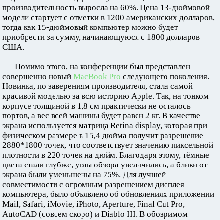
производительность выросла на 60%. Цена 13-дюймовой
модели стартует с отметки в 1200 американских долларов,
тогда как 15-дюймовый компьютер можно будет
приобрести за сумму, начинающуюся с 1800 долларов
США.
Помимо этого, на конференции был представлен
совершенно новый
MacBook Pro
следующего поколения.
Новинка, по заверениям производителя, стала самой
красивой моделью за всю историю Apple. Так, на тонком
корпусе толщиной в 1,8 см практически не осталось
портов, а вес всей машины будет равен 2 кг. В качестве
экрана используется матрица Retina display, которая при
физическом размере в 15,4 дюйма получит разрешение
2880*1800 точек, что соответствует значению пиксельной
плотности в 220 точек на дюйм. Благодаря этому, тёмные
цвета стали глубже, углы обзора увеличились, а блики от
экрана были уменьшены на 75%. Для лучшей
совместимости с огромным разрешением дисплея
компьютера, было объявлено об обновлениях приложений
Mail, Safari, iMovie, iPhoto, Aperture, Final Cut Pro,
AutoCAD (совсем скоро) и Diablo III. В обозримом