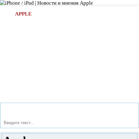
Л
APPLE
БИ.COM
»НОВОСТИ APPLE
АКСЕССУАРЫ
»ОБЗОРЫ
ПРИЛОЖЕНИЯ
»ИГРЫ
»
Новости в мире Apple про iPad | iPhone
»
Новости Apple
» Apple показала миру новые MacBook