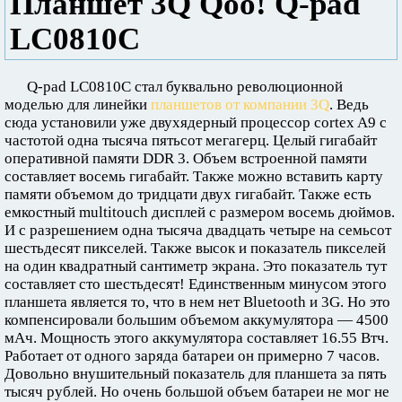
Планшет 3Q Qoo! Q-pad
LC0810C
Q-pad LC0810C стал буквально революционной
моделью для линейки
планшетов от компании 3Q
. Ведь
сюда установили уже двухядерный процессор cortex A9 с
частотой одна тысяча пятьсот мегагерц. Целый гигабайт
оперативной памяти DDR 3. Объем встроенной памяти
составляет восемь гигабайт. Также можно вставить карту
памяти объемом до тридцати двух гигабайт. Также есть
емкостный multitouch дисплей с размером восемь дюймов.
И с разрешением одна тысяча двадцать четыре на семьсот
шестьдесят пикселей. Также высок и показатель пикселей
на один квадратный сантиметр экрана. Это показатель тут
составляет сто шестьдесят! Единственным минусом этого
планшета является то, что в нем нет Bluetooth и 3G. Но это
компенсировали большим объемом аккумулятора — 4500
мАч. Мощность этого аккумулятора составляет 16.55 Втч.
Работает от одного заряда батареи он примерно 7 часов.
Довольно внушительный показатель для планшета за пять
тысяч рублей. Но очень большой объем батареи не мог не