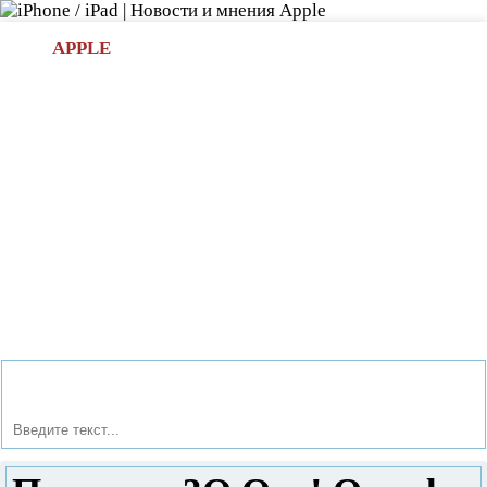
Л
APPLE
БИ.COM
»НОВОСТИ APPLE
АКСЕССУАРЫ
»ОБЗОРЫ
ПРИЛОЖЕНИЯ
»ИГРЫ
»
Новости в мире Apple про iPad | iPhone
»
Новости Apple
» Планшет 3Q Qoo! Q-pad LC0810C