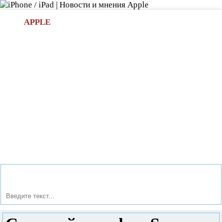
Л
APPLE
БИ.COM
»НОВОСТИ APPLE
АКСЕССУАРЫ
»ОБЗОРЫ
ПРИЛОЖЕНИЯ
»ИГРЫ
»
Новости в мире Apple про iPad | iPhone
»
Новости Apple
» Сотовый телефон Sony Ericsson z550i