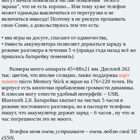
могут начать появляться частые появления “белого
экрана”, что не есть хорошо... Или тому хуже телефон
может однажды выключиться от перегрузки и не
включиться никогда! Поэтому я не рискую прошивать
свою Соню, а довольствуюсь тем что есть:
• ява игры на досуге, спасают от одиночества,
• ёмкость аккумулятора позволяет держаться заряду в
режиме разговора в течении 5 ч (правда года назад всё же
пришлось батарейку поменять)
Размеры моего аппарата 45×88x21 мм. Дисплей 262
тыс. цветов, что вполне солидно, также поддержка
карт
памяти
micro Memory Stick и экран на 176×220 точек. На
корпусе есть кнопочки прибавления громкости динамика.
К плюсам могу отнести удобный интерфейс – USB,
Bluetooth 2,0. Батарейки хватает на чистых 5 часов в
режиме постоянного разговора, но в паспорте телефона
пишут, что аккумулятор держит заряд – 6 часов , ну что ж
час погрешности это не много.
Телефон меня очень устраивает – очень люблю свой SE
z550i.