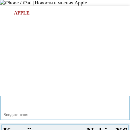
Л
APPLE
БИ.COM
»НОВОСТИ APPLE
АКСЕССУАРЫ
»ОБЗОРЫ
ПРИЛОЖЕНИЯ
»ИГРЫ
»
Новости в мире Apple про iPad | iPhone
»
Новости Apple
» Китайская копия Nokia X6