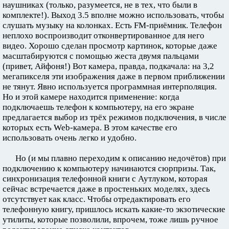
наушниках (только, разумеется, не в тех, что были в
комплекте!). Выход 3.5 вполне можно использовать, чтобы
слушать музыку на колонках. Есть FM-приёмник. Телефон
неплохо воспроизводит отконвертированное для него
видео. Хорошо сделан просмотр картинок, которые даже
масштабируются с помощью жеста двумя пальцами
(привет, Айфоня!) Вот камера, правда, подкачала: на 3,2
мегапикселя эти изображения даже в первом приближении
не тянут. Явно используется программная интерполяция.
Но и этой камере находится применение: когда
подключаешь телефон к компьютеру, на его экране
предлагается выбор из трёх режимов подключения, в числе
которых есть Web-камера. В этом качестве его
использовать очень легко и удобно.
Но (и мы плавно переходим к описанию недочётов) при
подключению к компьютеру начинаются сюрпризы. Так,
синхронизация телефонной книги с Аутлуком, которая
сейчас встречается даже в простеньких моделях, здесь
отсутствует как класс. Чтобы отредактировать его
телефонную книгу, пришлось искать какие-то экзотические
утилиты, которые позволили, впрочем, тоже лишь ручное