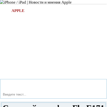
Л
APPLE
БИ.COM
»НОВОСТИ APPLE
АКСЕССУАРЫ
»ОБЗОРЫ
ПРИЛОЖЕНИЯ
»ИГРЫ
»
Новости в мире Apple про iPad | iPhone
»
Новости Apple
» Сотовый телефон Fly E171 Wi-Fi