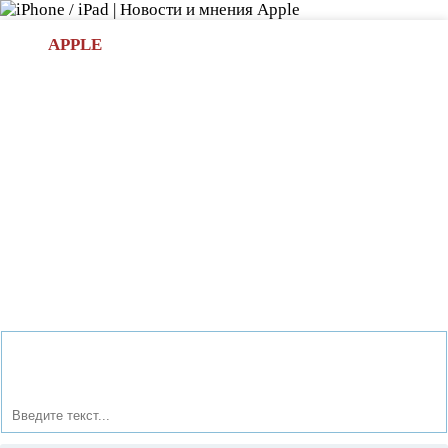
Л
APPLE
БИ.COM
»НОВОСТИ APPLE
АКСЕССУАРЫ
»ОБЗОРЫ
ПРИЛОЖЕНИЯ
»ИГРЫ
»
Новости в мире Apple про iPad | iPhone
»
Новости Apple
» Инструкции и полезные советы по работе с iPhone (часть
5)