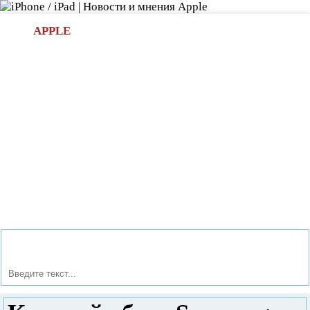
Л
APPLE
БИ.COM
»НОВОСТИ APPLE
АКСЕССУАРЫ
»ОБЗОРЫ
ПРИЛОЖЕНИЯ
»ИГРЫ
»
Новости в мире Apple про iPad | iPhone
»
Новости Apple
» Краткий обзор Samsung Galaxy Tab 2 10.1