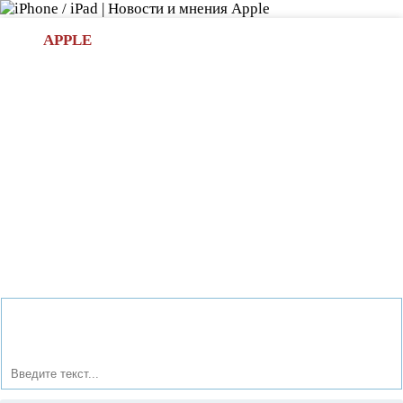
Л
APPLE
БИ.COM
»НОВОСТИ APPLE
АКСЕССУАРЫ
»ОБЗОРЫ
ПРИЛОЖЕНИЯ
»ИГРЫ
»
Новости в мире Apple про iPad | iPhone
»
Новости Apple
» Acer 5742-372G32Mn Первый недорогой ноутбук с Intel
Core i3