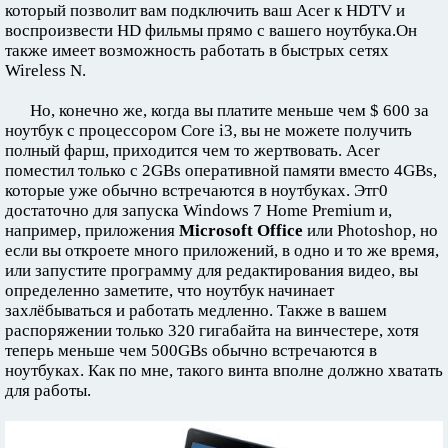
который позволит вам подключить ваш Acer к HDTV и
воспроизвести HD фильмы прямо с вашего ноутбука.Он
также имеет возможность работать в быстрых сетях
Wireless N.
Но, конечно же, когда вы платите меньше чем $ 600 за
ноутбук с процессором Core i3, вы не можете получить
полный фарш, приходится чем то жертвовать. Acer
поместил только с 2GBs оперативной памяти вместо 4GBs,
которые уже обычно встречаются в ноутбуках. Этг0
достаточно для запуска Windows 7 Home Premium и,
например, приложения
Microsoft Office
или Photoshop, но
если вы откроете много приложений, в одно и то же время,
или запустите программу для редактирования видео, вы
определенно заметите, что ноутбук начинает
захлёбываться и работать медленно. Также в вашем
распоряжении только 320 гигабайта на винчестере, хотя
теперь меньше чем 500GBs обычно встречаются в
ноутбуках. Как по мне, такого винта вполне должно хватать
для работы.