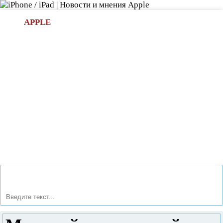
Л
APPLE
БИ.COM
»НОВОСТИ APPLE
АКСЕССУАРЫ
»ОБЗОРЫ
ПРИЛОЖЕНИЯ
»ИГРЫ
»
Новости в мире Apple про iPad | iPhone
»
Новости Apple
» Мощный поперечный слайдер Milestone от Motorola