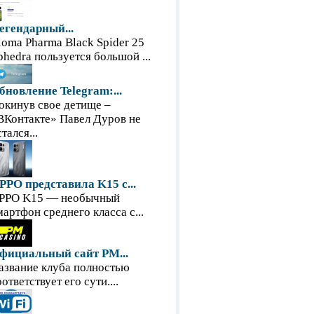
егендарный...
loma Pharma Black Spider 25
phedra пользуется большой ...
бновление Telegram:...
окинув свое детище –
ВКонтакте» Павел Дуров не
тался...
PPO представила K15 с...
PPO K15 — необычный
мартфон среднего класса с...
фициальный сайт PM...
азвание клуба полностью
оответствует его сути....