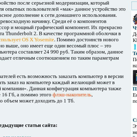
ройство после серьезной модернизации, который
ля опытных пользователей «мак» данное устройство это
асное дополнение к сети домашнего использования.
превосходную начинку. Среди её о компонентов
ссор и мощный графический компонент. Их прекрасно
Ч
та Thunderbolt 2. В качестве программной оболочки в
Д
спользует OS X Yosemite
. Помимо достоинств нового
К
ано выше, оно имеет еще один весомый плюс – это
ьютера составляет 24 990 руб. Таким образом, данное
Т
ладает отличным соотношением по таким параметрам
П
н
ателей есть возможность заказать компьютер в версии
елать заказ на компьютер каждый желающий может в
 компании». Данная конфигурация компьютера также
П
 16 Гб, а помимо этого
флэш-накопитель
,
Е
о объем может доходить до 1 Тб.
п
С
едыдущие статьи сайта:
Э
н