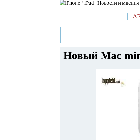
л
A
»
Новости в мире Apple про iPad 
и цена в России
Новый Mac mini