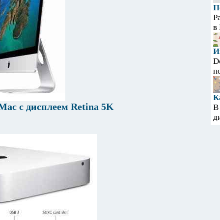
П
Р
в
И
D
п
К
Mac с дисплеем Retina 5K
В
д