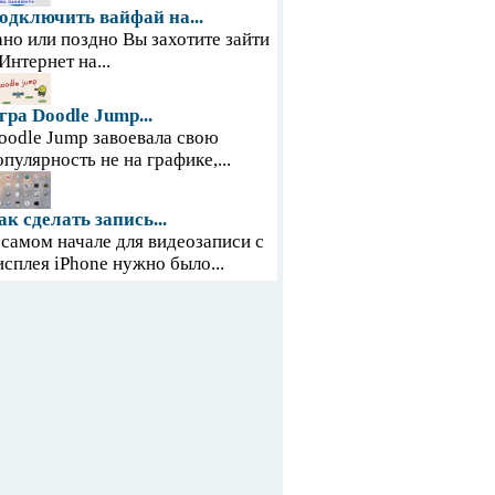
одключить вайфай на...
ано или поздно Вы захотите зайти
 Интернет на...
гра Doodle Jump...
oodle Jump завоевала свою
опулярность не на графике,...
ак сделать запись...
 самом начале для видеозаписи с
исплея iPhone нужно было...