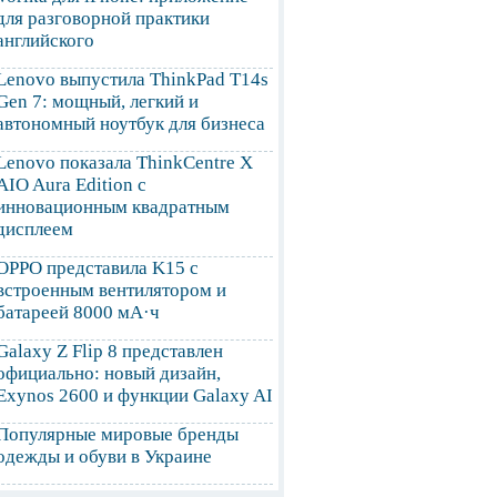
для разговорной практики
английского
Lenovo выпустила ThinkPad T14s
Gen 7: мощный, легкий и
автономный ноутбук для бизнеса
Lenovo показала ThinkCentre X
AIO Aura Edition с
инновационным квадратным
дисплеем
OPPO представила K15 с
встроенным вентилятором и
батареей 8000 мА·ч
Galaxy Z Flip 8 представлен
официально: новый дизайн,
Exynos 2600 и функции Galaxy AI
Популярные мировые бренды
одежды и обуви в Украине