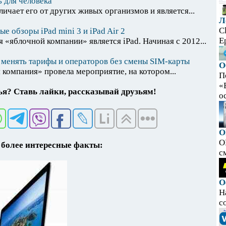
 для человека
личает его от других живых организмов и является...
Л
C
е обзоры iPad mini 3 и iPad Air 2
E
 «яблочной компании» является iPad. Начиная с 2012...
ют менять тарифы и операторов без смены SIM-карты
О
 компания» провела мероприятие, на котором...
П
«
я? Ставь лайки, рассказывай друзьям!
ос
O
O
более интересные факты:
с
О
Н
с