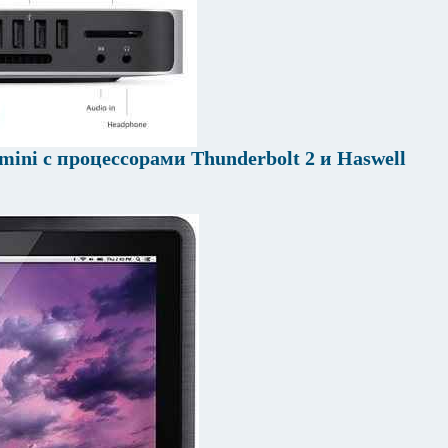
mini с процессорами Thunderbolt 2 и Haswell