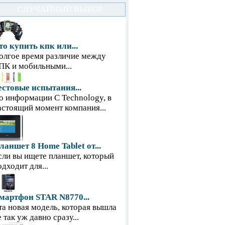
СЛУЧАЙНЫЙ ВЫБОР
то купить кпк или...
олгое время различие между
ПК и мобильными...
естовые испытания...
о информации С Technology, в
астоящий момент компания...
ланшет 8 Home Tablet от...
сли вы ищете планшет, который
одходит для...
мартфон STAR N8770...
та новая модель, которая вышла
е так уж давно сразу...