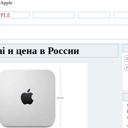
PPLE
би.com
»Новости Apple
Аксессуары
»Об
| iPhone
»
Новости Apple
» Новый Mac mini
 и цена в России