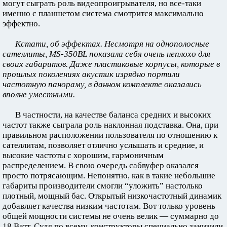
могут сыграть роль видеопроигрывателя, но все-таки
именно с планшетом система смотрится максимально
эффектно.
Кстати, об эффектах. Несмотря на однополосные
сателлиты, MS-350BL показала себя очень неплохо для
своих габаритов. Даже пластиковые корпусы, которые в
прошлых поколениях акустик изрядно портили
частотную панораму, в данном комплекте оказались
вполне уместными.
В частности, на качестве баланса средних и высоких
частот также сыграла роль наклонная подставка. Она, при
правильном расположении пользователя по отношению к
сателлитам, позволяет отлично услышать и средние, и
высокие частоты с хорошим, гармоничным
распределением. В свою очередь сабвуфер оказался
просто потрясающим. Непонятно, как в такие небольшие
габариты производители смогли “уложить” настолько
плотный, мощный бас. Открытый низкочастотный динамик
добавляет качества низким частотам. Вот только уровень
общей мощности системы не очень велик — суммарно до
18 Ватт. Судя по всему, конструкторы специально занизили