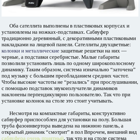
Оба сателлита выполнены в пластиковых корпусах и
установлены на ножках-подставках. Сабвуфер
традиционно деревянный, с декоративными пластиковыми
накладками на лицевой панели. Сателлиты двухцветные:
колонки и металлические
защитные решетки на них —
черные, а подставки серебристые. Малые габариты
позволили установить лишь по одному широкополосному
динамику. Таким образом, система изначально “заточена”
под музыку с большим преобладанием средних частот.
Чтобы высокие частоты не “резались” при прослушивании,
с помощью подставок звукоизлучатели динамиков
наклонены перпендикулярно пользователю. Так что при
установке колонок на столе это стоит учитывать.
Несмотря на компактные габариты, конструктивно
сабвуфер приспособлен для установки на полу. Большая
труба фазоинвертора выведена на нижнюю панель, а
открытый динамик “смотрит” в пол Впрочем, внешний вид
сабвуфера очень приятный
, так что и на столе система