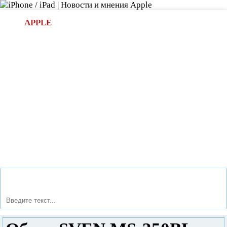
Л
APPLE
БИ.COM
»НОВОСТИ APPLE
АКСЕССУАРЫ
»ОБЗОРЫ
ПРИЛОЖЕНИЯ
»ИГРЫ
»
Новости в мире Apple про iPad | iPhone
»
Аксессуары
»
Обзор SVEN MS-350BL: акустика с Bluetooth