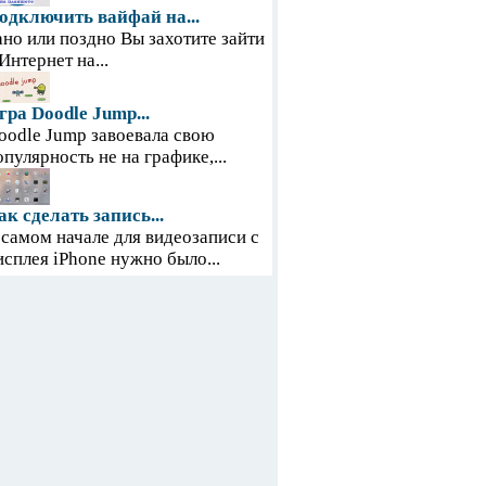
одключить вайфай на...
ано или поздно Вы захотите зайти
 Интернет на...
гра Doodle Jump...
oodle Jump завоевала свою
опулярность не на графике,...
ак сделать запись...
 самом начале для видеозаписи с
исплея iPhone нужно было...