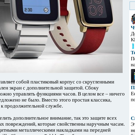
Ч
Д
К
Т
П
н
авляет собой пластиковый корпус со скругленными
П
влен экран с дополнительной защитой. Сбоку
Е
ожно управлять функциями часов. В целом все – ничего
п
дложено не было. Вместо этого простая классика,
 к продолжительной службе.
лить дополнительное внимание, так это защите всех
С
ных повреждений, которые свойственны наручным часам.
Э
щитными металлическими накладками на передней
н