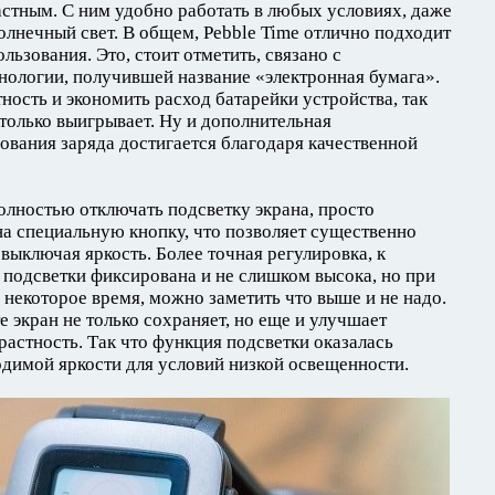
стным. С ним удобно работать в любых условиях, даже
солнечный свет. В общем, Pebble Time отлично подходит
льзования. Это, стоит отметить, связано с
нологии, получившей название «электронная бумага».
ность и экономить расход батарейки устройства, так
 только выигрывает. Ну и дополнительная
ования заряда достигается благодаря качественной
лностью отключать подсветку экрана, просто
на специальную кнопку, что позволяет существенно
выключая яркость. Более точная регулировка, к
подсветки фиксирована и не слишком высока, но при
 некоторое время, можно заметить что выше и не надо.
 экран не только сохраняет, но еще и улучшает
астность. Так что функция подсветки оказалась
одимой яркости для условий низкой освещенности.