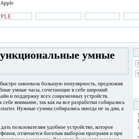
PPLE
би.com
»Новости Apple
Аксессуары
»Об
| iPhone
»
Обзоры
» Pebble Time –
 функциональные умные
 быстро завоевала большую популярность, предложив
обные умные часы, сочетающие в себе широкий
зайн и поддержку всех современных устройств.
 себе внимание, так как на все разработки собирались
tarter. Нужные суммы собирались иногда не за дни, а
 дать пользователям удобное устройство, которое
фонов, отличается богатым выбором программ и при