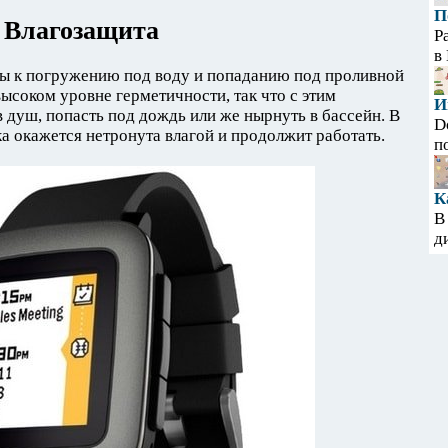
П
Влагозащита
Р
в
ы к погружению под воду и попаданию под проливной
ысоком уровне герметичности, так что с этим
И
 душ, попасть под дождь или же нырнуть в бассейн. В
D
а окажется нетронута влагой и продолжит работать.
п
К
В
д