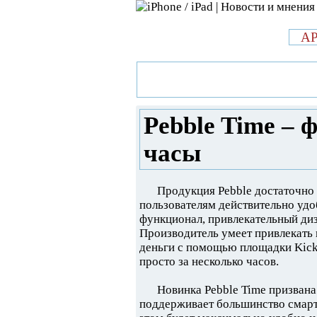
л
A
»
Новости в мире Apple про iPad 
функциональные умные часы
Pebble Time –
часы
Продукция Pebble достаточно
пользователям действительно уд
функционал, привлекательный ди
Производитель умеет привлекать к
деньги с помощью площадки Kicks
просто за несколько часов.
Новинка Pebble Time призвана
поддерживает большинство смарт