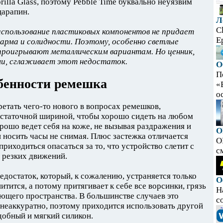
illa Glass, поэтому Pebble Time буквально неуязвим
царапин.
Л
C
спользование пластиковых компонентов не придает
E
арма и солидности. Поэтому, особенно светлые
проигрывают металлическим вариантам. Но ценник,
и, сглаживает этот недостаток.
О
П
бенности ремешка
«
ос
етать чего-то нового в вопросах ремешков,
остаточной шириной, чтобы хорошо сидеть на любом
рошо ведет себя на коже, не вызывая раздражения и
O
носить часы не снимая. Плюс застежка отличается
O
риходиться опасаться за то, что устройство слетит с
с
и резких движений.
достаток, который, к сожалению, устраняется только
О
тится, а потому притягивает к себе все ворсинки, грязь
Н
ющего пространства. В большинстве случаев это
с
 неаккуратно, поэтому приходится использовать другой
добный и мягкий силикон.