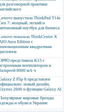
для разговорной практики
английского
Lenovo выпустила ThinkPad T14s
Gen 7: мощный, легкий и
автономный ноутбук для бизнеса
Lenovo показала ThinkCentre X
AIO Aura Edition с
инновационным квадратным
дисплеем
OPPO представила K15 с
встроенным вентилятором и
батареей 8000 мА·ч
Galaxy Z Flip 8 представлен
официально: новый дизайн,
Exynos 2600 и функции Galaxy AI
Популярные мировые бренды
одежды и обуви в Украине