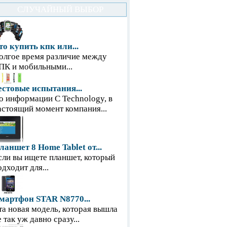
СЛУЧАЙНЫЙ ВЫБОР
то купить кпк или...
олгое время различие между
ПК и мобильными...
естовые испытания...
о информации С Technology, в
астоящий момент компания...
ланшет 8 Home Tablet от...
сли вы ищете планшет, который
одходит для...
мартфон STAR N8770...
та новая модель, которая вышла
е так уж давно сразу...