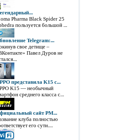
егендарный...
loma Pharma Black Spider 25
phedra пользуется большой ...
бновление Telegram:...
окинув свое детище –
ВКонтакте» Павел Дуров не
тался...
PPO представила K15 с...
PPO K15 — необычный
мартфон среднего класса с...
фициальный сайт PM...
азвание клуба полностью
оответствует его сути....