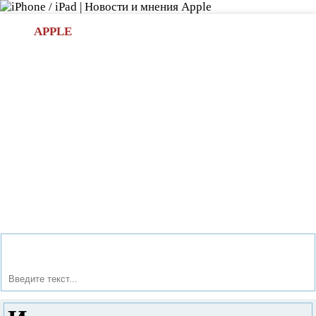
Л
APPLE
БИ.COM
»НОВОСТИ APPLE
АКСЕССУАРЫ
»ОБЗОРЫ
ПРИЛОЖЕНИЯ
»ИГРЫ
»
Новости в мире Apple про iPad | iPhone
»
Новости Apple
» Интеллектуальные часы Pebble