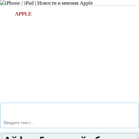
Л
APPLE
БИ.COM
»НОВОСТИ APPLE
АКСЕССУАРЫ
»ОБЗОРЫ
ПРИЛОЖЕНИЯ
»ИГРЫ
»
Новости в мире Apple про iPad | iPhone
»
Обзоры
»
Айфон 5 полный обзор