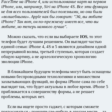
FaceTime на iPhone 4, или использование карт на первом
iPhone, или, например, Siri на iPhone 4S. Все эти функции
не для всех пользователей был полезными, но они были
«волшебными». Apple как бы говорит: "Эй, вы любите
iPhone? Так вот, он по-прежнему имеет все, что вы
любите, но теперь намного лучше".
Можно сказать, что если вы выбираете
IOS
, то этот
телефон будет лучшим решением. Он выглядит частью
единой семьи: iPhone 4, 4S и 5 являются дизайном одной
непрерывной волны, третьей ступенью, которая создает
общую картину, а не археологическую хронологию
эволюции iPhone.
В ближайшем будущем телефоны могут быть оснащены
новыми беспроводными технологиями и множеством
захватывающих функций, но форма iPhone сама по себе
выглядит так, что будет актуальна в любое время. iPhone 5
приближается к совершенству формы, а не решает
проблемы, которых нет.
Если вы ищете просто гаджет, с которым сможете
покрасоваться - поищите где-нибудь в другом месте ... за