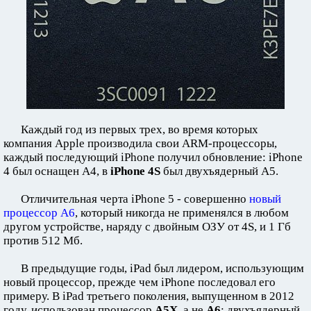
Каждый год из первых трех, во время которых
компания Apple производила свои ARM-процессоры,
каждый последующий iPhone получил обновление: iPhone
4 был оснащен A4, в
iPhone 4S
был двухъядерный A5.
Отличительная черта iPhone 5 - совершенно
новый
процессор A6
, который никогда не применялся в любом
другом устройстве, наряду с двойным ОЗУ от 4S, и 1 Гб
против 512 Мб.
В предыдущие годы, iPad был лидером, использующим
новый процессор, прежде чем iPhone последовал его
примеру. В iPad третьего поколения, выпущенном в 2012
году, использован процессор
A5X
, а не
A6
: двухъядерный