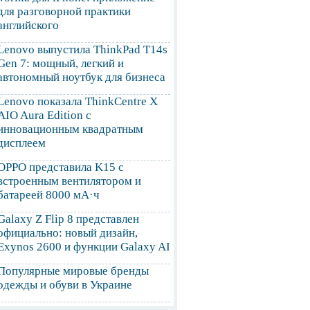
для разговорной практики
английского
Lenovo выпустила ThinkPad T14s
Gen 7: мощный, легкий и
автономный ноутбук для бизнеса
Lenovo показала ThinkCentre X
AIO Aura Edition с
инновационным квадратным
дисплеем
OPPO представила K15 с
встроенным вентилятором и
батареей 8000 мА·ч
Galaxy Z Flip 8 представлен
официально: новый дизайн,
Exynos 2600 и функции Galaxy AI
Популярные мировые бренды
одежды и обуви в Украине