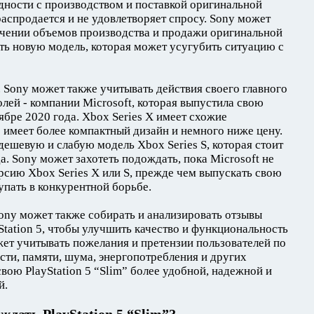
дности с производством и поставкой оригинальной
 распродается и не удовлетворяет спросу. Sony может
ичении объемов производства и продажи оригинальной
ать новую модель, которая может усугубить ситуацию с
. Sony может также учитывать действия своего главного
лей - компании Microsoft, которая выпустила свою
ябре 2020 года. Xbox Series X имеет схожие
но имеет более компактный дизайн и немного ниже цену.
дешевую и слабую модель Xbox Series S, которая стоит
а. Sony может захотеть подождать, пока Microsoft не
сию Xbox Series X или S, прежде чем выпускать свою
тупать в конкурентной борьбе.
Sony может также собирать и анализировать отзывы
Station 5, чтобы улучшить качество и функциональность
ожет учитывать пожелания и претензии пользователей по
сти, памяти, шума, энергопотребления и других
свою PlayStation 5 “Slim” более удобной, надежной и
й.