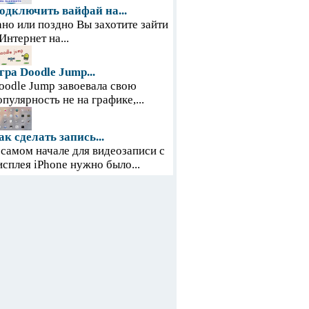
одключить вайфай на...
ано или поздно Вы захотите зайти
 Интернет на...
гра Doodle Jump...
oodle Jump завоевала свою
опулярность не на графике,...
ак сделать запись...
 самом начале для видеозаписи с
исплея iPhone нужно было...