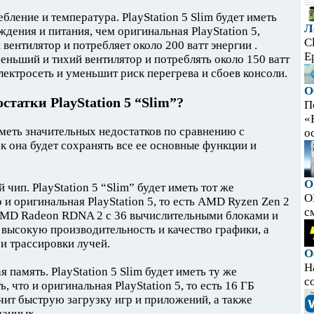
ебление и температура. PlayStation 5 Slim будет иметь
Л
дения и питания, чем оригинальная PlayStation 5,
C
ентилятор и потребляет около 200 ватт энергии .
E
 меньший и тихий вентилятор и потреблять около 150 ватт
электросеть и уменьшит риск перегрева и сбоев консоли.
О
статки PlayStation 5 “Slim”?
П
«
 иметь значительных недостатков по сравнению с
ос
ак она будет сохранять все ее основные функции и
O
 чип. PlayStation 5 “Slim” будет иметь тот же
O
 и оригинальная PlayStation 5, то есть AMD Ryzen Zen 2
с
и AMD Radeon RDNA 2 с 36 вычислительными блоками и
 высокую производительность и качество графики, а
и трассировки лучей.
О
Н
 память. PlayStation 5 Slim будет иметь ту же
с
 что и оригинальная PlayStation 5, то есть 16 ГБ
ит быструю загрузку игр и приложений, а также
данных.