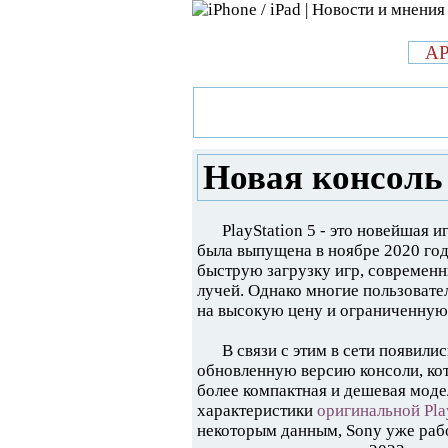
л
A
»
Новости в мире Apple про iPad 
PlayStation 5 Slim от Sony
Новая консоль 
PlayStation 5 - это новейшая 
была выпущена в ноябре 2020 го
быструю загрузку игр, современ
лучей. Однако многие пользовате
на высокую цену и ограниченную 
В связи с этим в сети появили
обновленную версию консоли, кото
более компактная и дешевая моде
характеристики
оригинальной Pla
некоторым данным, Sony уже рабо