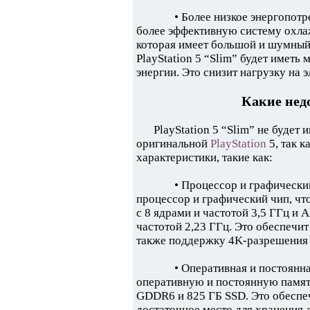
• Более низкое энергопотр
более эффективную систему охлаж
которая имеет большой и шумный в
PlayStation 5 “Slim” будет иметь
энергии. Это снизит нагрузку на 
Какие недо
PlayStation 5 “Slim” не будет
оригинальной
PlayStation
5, так к
характеристики, такие как:
• Процессор и графический
процессор и графический чип, что
с 8 ядрами и частотой 3,5 ГГц 
частотой 2,23 ГГц. Это обеспечит
также поддержку 4K-разрешения 
• Оперативная и постоянная
оперативную и постоянную память,
GDDR6 и 825 ГБ SSD. Это обеспеч
достаточное место для хранения 