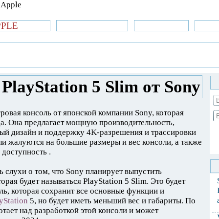
PPLE
би.com
»Новости Apple
Аксессуары
»Об
| iPhone
»
Новости Apple
» Новая консоль
PlayStation 5 Slim от Sony
игровая консоль от японской компании Sony, которая
да. Она предлагает мощную производительность,
ный дизайн и поддержку 4K-разрешения и трассировки
ли жалуются на большие размеры и вес консоли, а также
доступность .
сь слухи о том, что Sony планирует выпустить
рая будет называться PlayStation 5 Slim. Это будет
ль, которая сохранит все основные функции и
yStation
5, но будет иметь меньший вес и габариты. По
тает над разработкой этой консоли и может