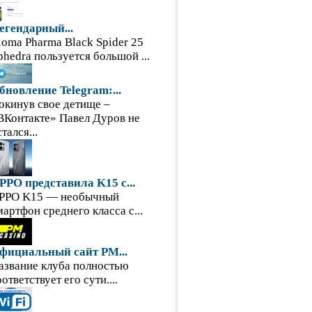
егендарный...
loma Pharma Black Spider 25
phedra пользуется большой ...
бновление Telegram:...
окинув свое детище –
ВКонтакте» Павел Дуров не
тался...
PPO представила K15 с...
PPO K15 — необычный
мартфон среднего класса с...
фициальный сайт PM...
азвание клуба полностью
оответствует его сути....