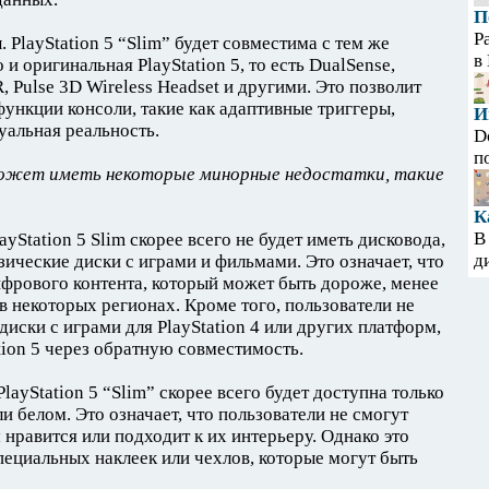
П
Р
. PlayStation 5 “Slim” будет совместима с тем же
в
и оригинальная PlayStation 5, то есть DualSense,
R, Pulse 3D Wireless Headset и другими. Это позволит
функции консоли, такие как адаптивные триггеры,
И
туальная реальность.
D
п
 может иметь некоторые минорные недостатки, такие
К
В
ayStation 5 Slim скорее всего не будет иметь дисковода,
д
зические диски с играми и фильмами. Это означает, что
цифрового контента, который может быть дороже, менее
в некоторых регионах. Кроме того, пользователи не
диски с играми для PlayStation 4 или других платформ,
ion 5 через обратную совместимость.
layStation 5 “Slim” скорее всего будет доступна только
ли белом. Это означает, что пользователи не смогут
 нравится или подходит к их интерьеру. Однако это
ециальных наклеек или чехлов, которые могут быть