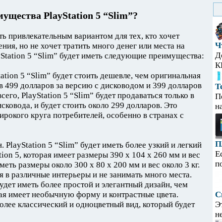
ущества PlayStation 5 “Slim”?
ать привлекательным вариантом для тех, кто хочет
Ч
ния, но не хочет тратить много денег или места на
Д
Station 5 “Slim” будет иметь следующие преимущества:
К
tation 5 “Slim” будет стоить дешевле, чем оригинальная
у в 499 долларов за версию с дисководом и 399 долларов
Т
сего, PlayStation 5 “Slim” будет продаваться только в
П
исковода, и будет стоить около 299 долларов. Это
н
ирокого круга потребителей, особенно в странах с
П
 PlayStation 5 “Slim” будет иметь более узкий и легкий
Е
tion 5, которая имеет размеры 390 x 104 x 260 мм и вес
п
 иметь размеры около 300 x 80 x 200 мм и вес около 3 кг.
я в различные интерьеры и не занимать много места.
будет иметь более простой и элегантный дизайн, чем
рая имеет необычную форму и контрастные цвета.
С
 более классический и одноцветный вид, который будет
Э
н