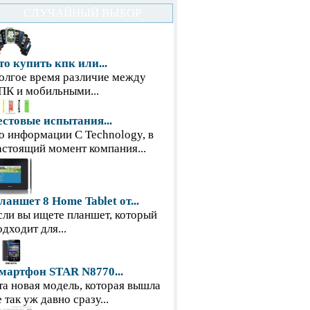
СЛУЧАЙНЫЙ ВЫБОР
то купить кпк или...
олгое время различие между
ПК и мобильными...
естовые испытания...
о информации С Technology, в
астоящий момент компания...
ланшет 8 Home Tablet от...
сли вы ищете планшет, который
одходит для...
мартфон STAR N8770...
та новая модель, которая вышла
е так уж давно сразу...