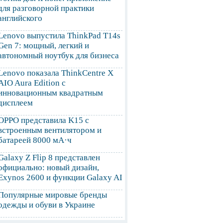
для разговорной практики
английского
Lenovo выпустила ThinkPad T14s
Gen 7: мощный, легкий и
автономный ноутбук для бизнеса
Lenovo показала ThinkCentre X
AIO Aura Edition с
инновационным квадратным
дисплеем
OPPO представила K15 с
встроенным вентилятором и
батареей 8000 мА·ч
Galaxy Z Flip 8 представлен
официально: новый дизайн,
Exynos 2600 и функции Galaxy AI
Популярные мировые бренды
одежды и обуви в Украине