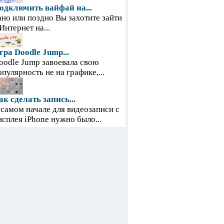
одключить вайфай на...
ано или поздно Вы захотите зайти
 Интернет на...
гра Doodle Jump...
oodle Jump завоевала свою
опулярность не на графике,...
ак сделать запись...
 самом начале для видеозаписи с
исплея iPhone нужно было...