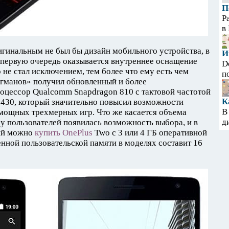
П
Р
в
гинальным не был бы дизайн мобильного устройства, в
И
 первую очередь оказывается внутреннее оснащение
D
 не стал исключением, тем более что ему есть чем
п
агманов» получил обновленный и более
оцессор Qualcomm Snapdragon 810 с тактовой частотой
К
 430, который значительно повысил возможности
В
мощных трехмерных игр. Что же касается объема
д
з у пользователей появилась возможность выбора, и в
ний можно
купить OnePlus
Two с 3 или 4 ГБ оперативной
ной пользовательской памяти в моделях составит 16