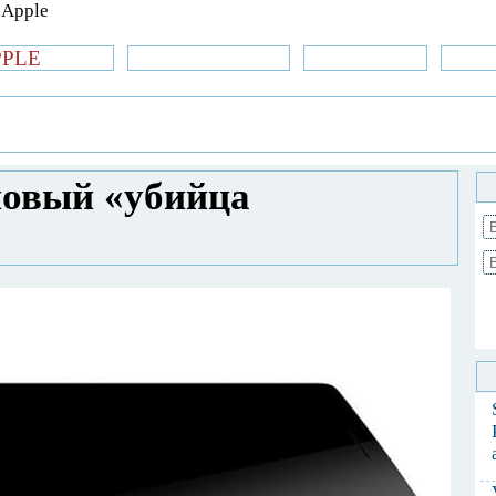
PPLE
би.com
»Новости Apple
Аксессуары
»Об
| iPhone
»
Новости Apple
» OnePlus Two -
новый «убийца