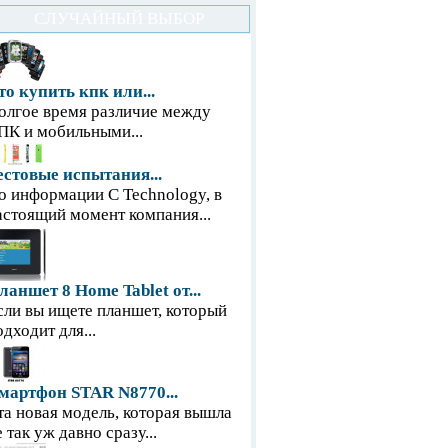
СЛУЧАЙНЫЙ ВЫБОР
то купить кпк или...
олгое время различие между
ПК и мобильными...
естовые испытания...
о информации С Technology, в
астоящий момент компания...
ланшет 8 Home Tablet от...
сли вы ищете планшет, который
одходит для...
мартфон STAR N8770...
та новая модель, которая вышла
е так уж давно сразу...