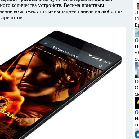
ного количества устройств. Весьма приятным
нение возможности смены задней панели на любой из
Л
вариантов.
C
E
О
П
«
ос
O
O
с
О
Н
с