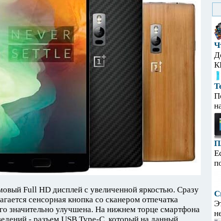
Ч
Д
К
Т
П
н
П
Е
п
овый Full HD дисплей с увеличенной яркостью. Сразу
С
агается сенсорная кнопка со сканером отпечатка
Э
ого значительно улучшена. На нижнем торце смартфона
н
ведений - разъем USB Type-C, который на данный