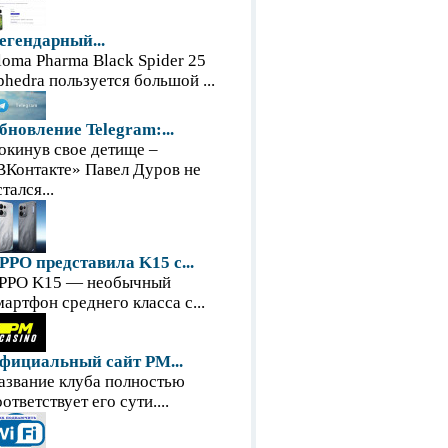
егендарный...
loma Pharma Black Spider 25
phedra пользуется большой ...
бновление Telegram:...
окинув свое детище –
ВКонтакте» Павел Дуров не
тался...
PPO представила K15 с...
PPO K15 — необычный
мартфон среднего класса с...
фициальный сайт PM...
азвание клуба полностью
оответствует его сути....