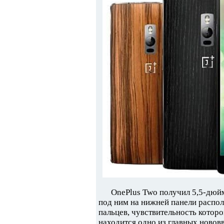
OnePlus Two получил 5,5-дюйм
под ним на нижней панели распол
пальцев, чувствительность котор
находится одно из главных новов