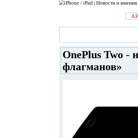
л
A
»
Новости в мире Apple про iPad 
новый «убийца флагманов»
OnePlus Two - 
флагманов»