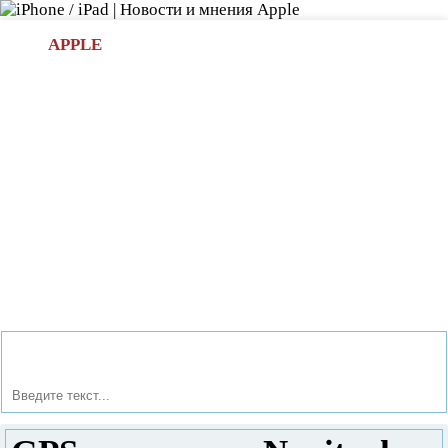
Л
APPLE
БИ.COM
»НОВОСТИ APPLE
АКСЕССУАРЫ
»ОБЗОРЫ
ПРИЛОЖЕНИЯ
»ИГРЫ
»
Новости в мире Apple про iPad | iPhone
»
Новости Apple
» GPS-навигатор Navitoch HD-509