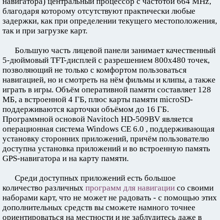
навигатора) центральный процессор с частотой 664 MHz,
благодаря которому отсутствуют практически любые
задержки, как при определении текущего местоположения,
так и при загрузке карт.
Большую часть лицевой панели занимает качественный
5-дюймовый TFT-дисплей с разрешением 800x480 точек,
позволяющий не только с комфортом пользоваться
навигацией, но и смотреть на нём фильмы и клипы, а также
играть в игры. Объём оперативной памяти составляет 128
МБ, а встроенной 4 ГБ, плюс карты памяти microSD-
поддерживаются карточки объёмом до 16 ГБ.
Программной основой Navitoch HD-509BV является
операционная система Windows CE 6.0 , поддерживающая
установку сторонних приложений, причём пользователю
доступна установка приложений и во встроенную память
GPS-навигатора и на карту памяти.
Среди доступных приложений есть большое
количество различных
программ для навигации
со своими
наборами карт, что не может не радовать - с помощью этих
дополнительных средств вы сможете намного точнее
ориентироваться на местности и не заблудитесь даже в