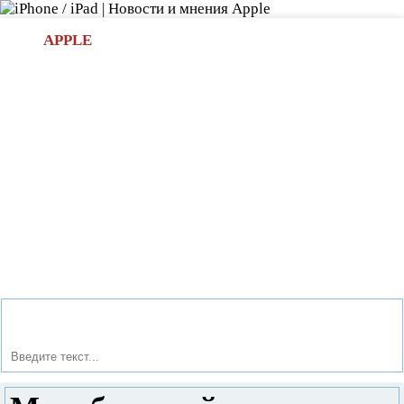
Л
APPLE
БИ.COM
»НОВОСТИ APPLE
АКСЕССУАРЫ
»ОБЗОРЫ
ПРИЛОЖЕНИЯ
»ИГРЫ
»
Новости в мире Apple про iPad | iPhone
»
Новости Apple
» Моноблочный компьютер Apple iMac 21,5