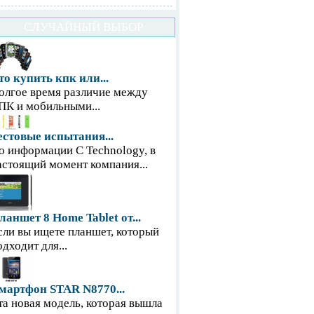
СЛУЧАЙНЫЙ ВЫБОР
то купить кпк или...
олгое время различие между
ПК и мобильными...
естовые испытания...
о информации С Technology, в
астоящий момент компания...
ланшет 8 Home Tablet от...
сли вы ищете планшет, который
одходит для...
мартфон STAR N8770...
та новая модель, которая вышла