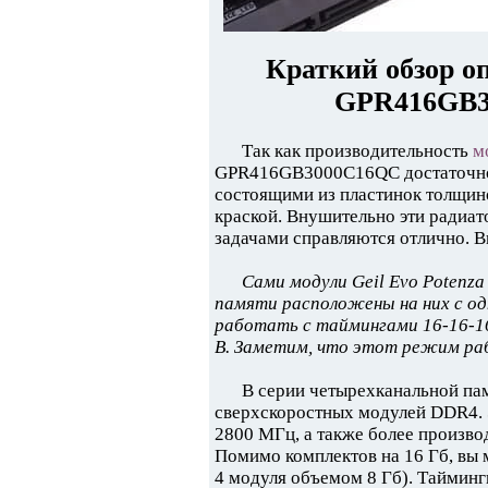
Краткий обзор о
GPR416GB3
Так как производительность
м
GPR416GB3000C16QC достаточно 
состоящими из пластинок толщин
краской. Внушительно эти радиат
задачами справляются отлично. В
Сами модули Geil Evo Poten
памяти расположены на них с о
работать с таймингами 16-16-16
В. Заметим, что этот режим ра
В серии четырехканальной пам
сверхскоростных модулей DDR4. 
2800 МГц, а также более произво
Помимо комплектов на 16 Гб, вы м
4 модуля объемом 8 Гб). Тайминги