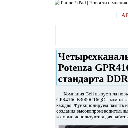
л
A
»
Новости в мире Apple про iPad 
Четырехканальная память Geil 
DDR4
Четырехканаль
Potenza GPR4
стандарта DDR
Компания Geil выпустила новы
GPR416GB3000C16QC – комплект,
каждая. Функционируем память н
создания высокопроизводительных
которые используются для работы