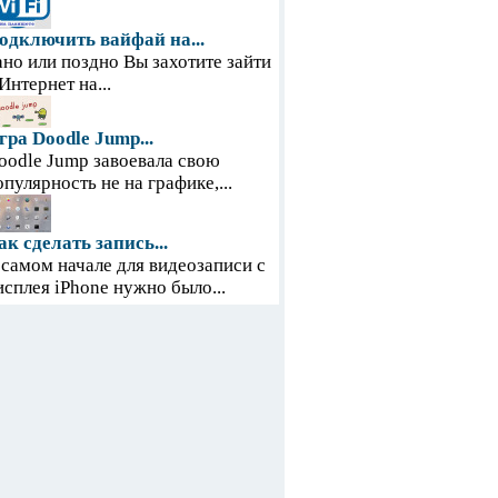
одключить вайфай на...
ано или поздно Вы захотите зайти
 Интернет на...
гра Doodle Jump...
oodle Jump завоевала свою
опулярность не на графике,...
ак сделать запись...
 самом начале для видеозаписи с
исплея iPhone нужно было...