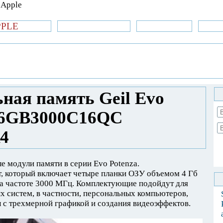
PPLE
би.com
»Новости Apple
Аксессуары
»Об
| iPhone
»
Новости Apple
»
Evo Potenza GPR416GB3000C16QC стандарта
ная память Geil Evo
16GB3000C16QC
4
е модули памяти в серии Evo Potenza.
 который включает четыре планки ОЗУ объемом 4 Гб
а частоте 3000 МГц. Комплектующие подойдут для
 систем, в частности, персональных компьютеров,
 с трехмерной графикой и создания видеоэффектов.