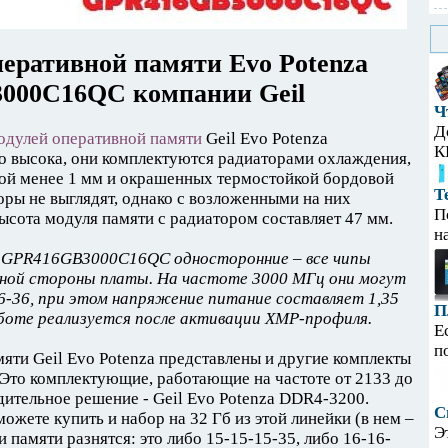
перативной памяти Evo Potenza
000C16QC компании Geil
Ч
Д
одулей оперативной памяти
Geil Evo Potenza
К
высока, они комплектуются радиаторами охлаждения,
ой менее 1 мм и окрашенных термостойкой бордовой
Т
оры не выглядят, однако с возложенными на них
П
ысота модуля памяти с радиатором составляет 47 мм.
н
za GPR416GB3000C16QC односторонние – все чипы
дной стороны платы. На частоте 3000 МГц они могут
-36, при этом напряжение питание составляет 1,35
П
боте реализуется после активации XMP-профиля.
Е
п
яти Geil Evo Potenza представлены и другие комплекты
Это комплектующие, работающие на частоте от 2133 до
дительное решение - Geil Evo Potenza DDR4-3200.
С
ожете купить и набор на 32 Гб из этой линейки (в нем –
Э
 памяти разнятся: это либо 15-15-15-35, либо 16-16-