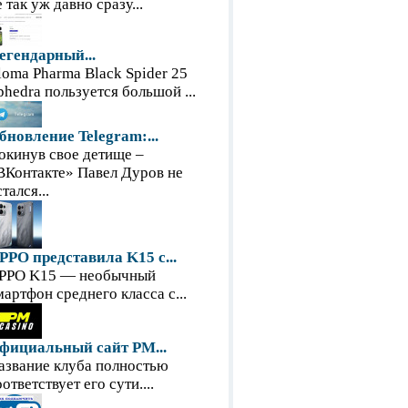
е так уж давно сразу...
егендарный...
loma Pharma Black Spider 25
phedra пользуется большой ...
бновление Telegram:...
окинув свое детище –
ВКонтакте» Павел Дуров не
тался...
PPO представила K15 с...
PPO K15 — необычный
мартфон среднего класса с...
фициальный сайт PM...
азвание клуба полностью
оответствует его сути....