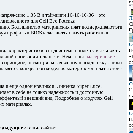
н
 напряжение 1,35 В и тайминги 16-16-16-36 – это
Л
ановленного для Geil Evo Potenza
C
ю. Большинство материнских плат поддерживают эти
E
уя профиль в BIOS и заставляя память работать в
О
П
огда характеристики в подсистеме придется выставлять
«
альной производительности. Некоторые
материнские
ос
в принципе, несмотря на заявленную поддержку любых
памяти с конкретной моделью материнской платы стоит
O
ла и ещё одной новинкой. Линейка Super Luce,
O
тает в себе не только надежность и достойную
с
 эффектный внешний вид. Подробнее о модулях Geil
их материалах.
О
Н
с
едыдущие статьи сайта: