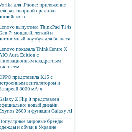
Vorika для iPhone: приложение
для разговорной практики
английского
Lenovo выпустила ThinkPad T14s
Gen 7: мощный, легкий и
автономный ноутбук для бизнеса
Lenovo показала ThinkCentre X
AIO Aura Edition с
инновационным квадратным
дисплеем
OPPO представила K15 с
встроенным вентилятором и
батареей 8000 мА·ч
Galaxy Z Flip 8 представлен
официально: новый дизайн,
Exynos 2600 и функции Galaxy AI
Популярные мировые бренды
одежды и обуви в Украине