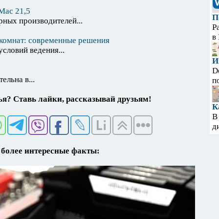
Mac 21,5
П
рных производителей...
Р
в
комнат: современные решения
словий ведения...
И
D
ельна в...
п
я? Ставь лайки, рассказывай друзьям!
К
В
д
более интересные факты: