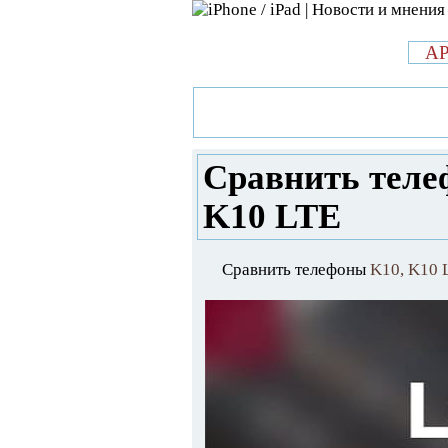
л
A
»
Новости в мире Apple про iPad 
телефоны: LG K10 против LG K1
Сравнить теле
K10 LTE
Сравнить телефоны
K10, K10 