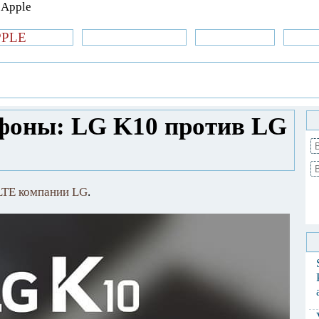
PPLE
би.com
»Новости Apple
Аксессуары
»Об
| iPhone
»
Новости Apple
» Сравнить
0 LTE
фоны: LG K10 против LG
LTE компании LG
.