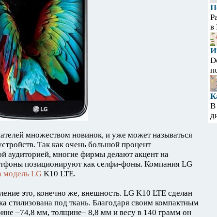
П
Р
в
И
D
п
К
В
д
пателей множеством новинок, и уже может называться
стройств. Так как очень большой процент
й аудиторией, многие фирмы делают акцент на
ртфоны позиционируют как селфи-фоны. Компания LG
а модель LG
K10 LTE.
ление это, конечно же, внешность. LG K10 LTE сделан
шка стилизована под ткань. Благодаря своим компактным
ине –74,8 мм, толщине– 8,8 мм и весу в 140 грамм он