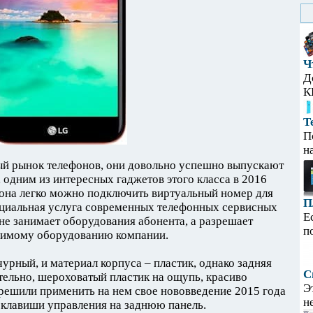
Ч
Д
К
Т
П
н
й рынок телефонов, они довольно успешно выпускают
 одним из интересных гаджетов этого класса в 2016
фона легко можно подключить виртуальный номер для
П
ециальная услуга современных телефонных сервисных
Е
 не занимает оборудования абонента, а разрешает
п
димому оборудованию компании.
урный, и материал корпуса – пластик, однако задняя
С
тельно, шероховатый пластик на ощупь, красиво
Э
решили применить на нем свое нововведение 2015 года
н
и клавиши управления на заднюю панель.