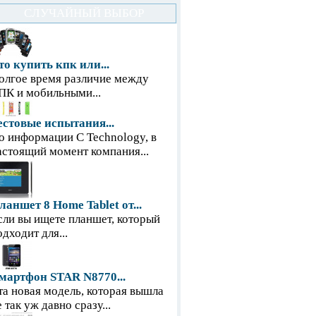
СЛУЧАЙНЫЙ ВЫБОР
то купить кпк или...
олгое время различие между
ПК и мобильными...
естовые испытания...
о информации С Technology, в
астоящий момент компания...
ланшет 8 Home Tablet от...
сли вы ищете планшет, который
одходит для...
мартфон STAR N8770...
та новая модель, которая вышла
е так уж давно сразу...