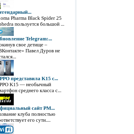
егендарный...
loma Pharma Black Spider 25
phedra пользуется большой ...
бновление Telegram:...
окинув свое детище –
ВКонтакте» Павел Дуров не
тался...
PPO представила K15 с...
PPO K15 — необычный
мартфон среднего класса с...
фициальный сайт PM...
азвание клуба полностью
оответствует его сути....