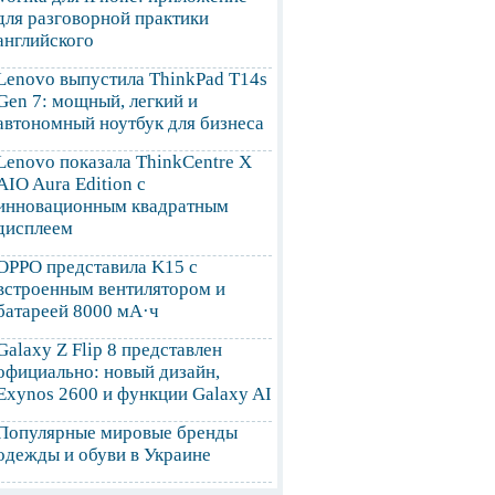
для разговорной практики
английского
Lenovo выпустила ThinkPad T14s
Gen 7: мощный, легкий и
автономный ноутбук для бизнеса
Lenovo показала ThinkCentre X
AIO Aura Edition с
инновационным квадратным
дисплеем
OPPO представила K15 с
встроенным вентилятором и
батареей 8000 мА·ч
Galaxy Z Flip 8 представлен
официально: новый дизайн,
Exynos 2600 и функции Galaxy AI
Популярные мировые бренды
одежды и обуви в Украине