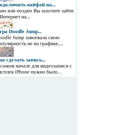
одключить вайфай на...
ано или поздно Вы захотите зайти
 Интернет на...
гра Doodle Jump...
oodle Jump завоевала свою
опулярность не на графике,...
ак сделать запись...
 самом начале для видеозаписи с
исплея iPhone нужно было...