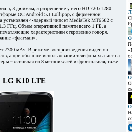
на 5, 3 дюймам, а разрешение у него HD 720x1280
Л
атформе ОС Android 5.1 Lollipop, с фирменной
C
на установлен 4-ядерный чипсет MediaTek MT6582 с
E
1,3 ГГц. Объем оперативной памяти всего 1 ГБ, а
 впечатляющие характеристики откровенно говоря,
вание «флагман».
О
П
ет 2300 мАч. В режиме воспроизведения видео он
«
сов, а при обычном использовании телефона хватает на
ос
амеры – основная на 8 мегапикслей и фронтальная, тоже
O
LG K10 LTE
O
с
О
Н
с