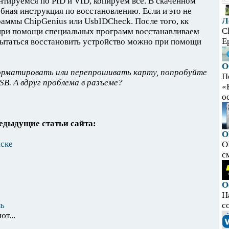
тируемся по PID и VID, копируем все. В скаченном
бная инструкция по восстановлению. Если и это не
Л
аммы ChipGenius или UsbIDCheck. После того, кк
C
при помощи специальных программ восстанавливаем
E
пытаться восстановить устройство можно при помощи
О
орматировать или перепрошивать карту, попробуйте
П
SB. А вдруг проблема в разъеме?
«
ос
едыдущие статьи сайта:
O
ске
O
с
О
Н
ль
с
т...