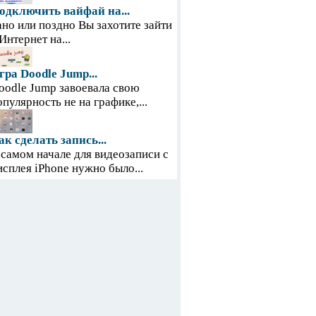
одключить вайфай на...
ано или поздно Вы захотите зайти
 Интернет на...
гра Doodle Jump...
oodle Jump завоевала свою
опулярность не на графике,...
ак сделать запись...
 самом начале для видеозаписи с
исплея iPhone нужно было...