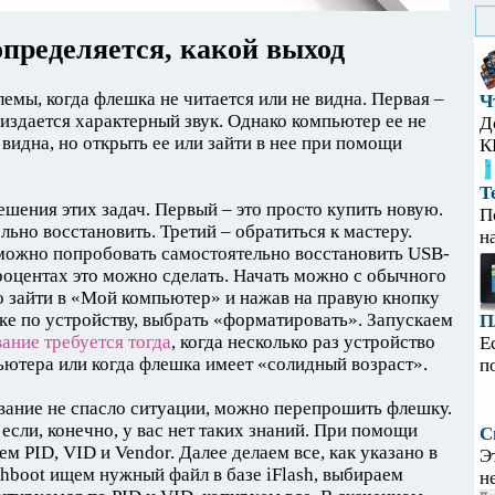
пределяется, какой выход
емы, когда флешка не читается или не видна. Первая –
Ч
 издается характерный звук. Однако компьютер ее не
Д
видна, но открыть ее или зайти в нее при помощи
К
Т
ешения этих задач. Первый – это просто купить новую.
П
ьно восстановить. Третий – обратиться к мастеру.
н
о можно попробовать самостоятельно восстановить USB-
процентах это можно сделать. Начать можно с обычного
о зайти в «Мой компьютер» и нажав на правую кнопку
е по устройству, выбрать «форматировать». Запускаем
П
ание требуется тогда
, когда несколько раз устройство
Е
ьютера или когда флешка имеет «солидный возраст».
п
вание не спасло ситуации, можно перепрошить флешку.
 если, конечно, у вас нет таких знаний. При помощи
С
 PID, VID и Vendor. Далее делаем все, как указано в
Э
shboot ищем нужный файл в базе iFlash, выбираем
н