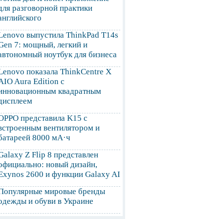
для разговорной практики
английского
Lenovo выпустила ThinkPad T14s
Gen 7: мощный, легкий и
автономный ноутбук для бизнеса
Lenovo показала ThinkCentre X
AIO Aura Edition с
инновационным квадратным
дисплеем
OPPO представила K15 с
встроенным вентилятором и
батареей 8000 мА·ч
Galaxy Z Flip 8 представлен
официально: новый дизайн,
Exynos 2600 и функции Galaxy AI
Популярные мировые бренды
одежды и обуви в Украине