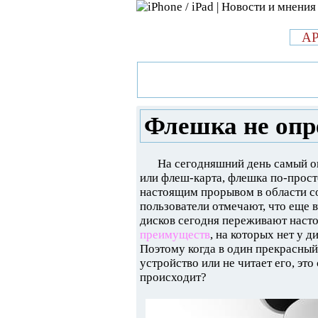
л
A
»
Новости в мире Apple про iPad 
определяется, что делать?
Флешка не опре
На сегодняшний день самый о
или флеш-карта, флешка по-прост
настоящим прорывом в области со
пользователи отмечают, что еще 
дисков сегодня переживают насто
преимуществ
, на которых нет у 
Поэтому когда в один прекрасный
устройство или не читает его, эт
происходит?