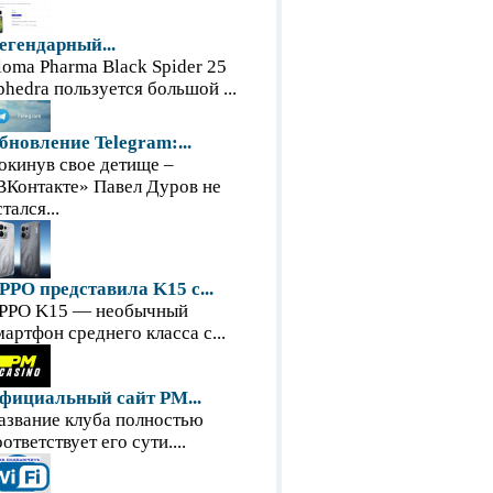
егендарный...
loma Pharma Black Spider 25
phedra пользуется большой ...
бновление Telegram:...
окинув свое детище –
ВКонтакте» Павел Дуров не
тался...
PPO представила K15 с...
PPO K15 — необычный
мартфон среднего класса с...
фициальный сайт PM...
азвание клуба полностью
оответствует его сути....