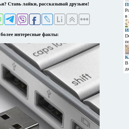
я? Ставь лайки, рассказывай друзьям!
П
Р
в
И
более интересные факты:
D
п
К
В
д