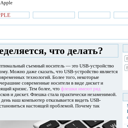
PPLE
би.com
»Новости Apple
Аксессуары
»Об
| iPhone
»
Новости Apple
» Флешка не
деляется, что делать?
птимальный съемный носитель — это USB-устройство
ому. Можно даже сказать, что USB-устройство является
временных технологий. Более того, некоторые
вчерашние современные носители в виде дискет и
ящий кризис. Тем более, что
флешки имеют ряд
дисков и дискет. Флешка стала практически незаменимой.
 день наш компьютер отказывается видеть USB-
о становиться настоящей проблемой. Почему так