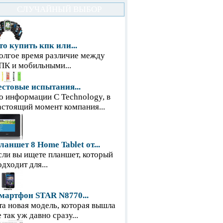
СЛУЧАЙНЫЙ ВЫБОР
то купить кпк или...
олгое время различие между
ПК и мобильными...
естовые испытания...
о информации С Technology, в
астоящий момент компания...
ланшет 8 Home Tablet от...
сли вы ищете планшет, который
одходит для...
мартфон STAR N8770...
та новая модель, которая вышла
е так уж давно сразу...