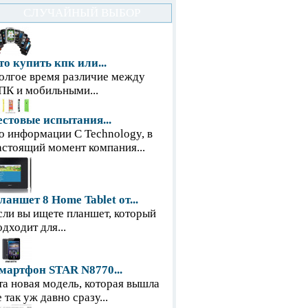
СЛУЧАЙНЫЙ ВЫБОР
то купить кпк или...
олгое время различие между
ПК и мобильными...
естовые испытания...
о информации С Technology, в
астоящий момент компания...
ланшет 8 Home Tablet от...
сли вы ищете планшет, который
одходит для...
мартфон STAR N8770...
та новая модель, которая вышла
е так уж давно сразу...