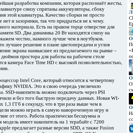
вейшая разработка компании, которая распознаёт жесты,
клавиатуре снизу спрятаны аккумуляторы, сбоку
Л
ия этой клавиатуры. Качество сборки не просто
C
 нет и зазоринки, так что придраться не к чему.
E
ьного материала. Есть на правом торце отверстие для
памяти SD. Два динамика 20 Вт находятся снизу на
О
скажем честно, намного лучше чем в ноутбуков.
П
это лучшее решение в плане цветопередачи и углов
«
ление экрана наивысшее из предлагаемого на рынке –
ос
 дюймов простора для работы на рабочем столе
тся камера Face Time HD с высокой позволительностью,
нии.
O
оцессор Intel Core, который относится к четвертому
O
афику NVIDIА. Это в свою очередь увеличило
с
за. SSD-накопитель можно подключать через PSI
личило и без того быструю передачу данных. Новая WI-
 1,3 ГГб в секунду, что в три раза выше чем в
О
дели можно играть в самую навороченную игру и
Н
вие от этого. Работа практически бесшумна и
с
ая модель имеет накопитель на 1 терабайт с 7200
pple предлагает разные версии SDD, а также Fusion