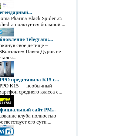
егендарный...
loma Pharma Black Spider 25
phedra пользуется большой ...
бновление Telegram:...
окинув свое детище –
ВКонтакте» Павел Дуров не
тался...
PPO представила K15 с...
PPO K15 — необычный
мартфон среднего класса с...
фициальный сайт PM...
азвание клуба полностью
оответствует его сути....