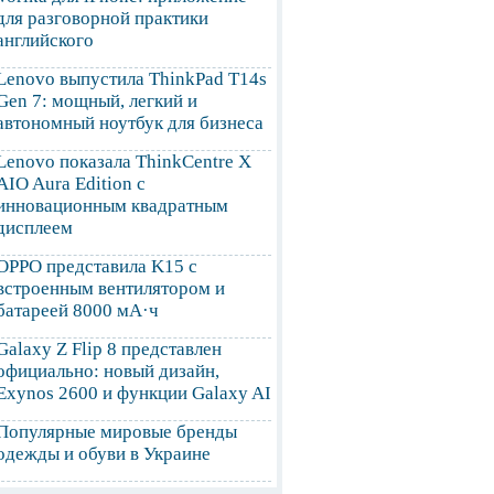
для разговорной практики
английского
Lenovo выпустила ThinkPad T14s
Gen 7: мощный, легкий и
автономный ноутбук для бизнеса
Lenovo показала ThinkCentre X
AIO Aura Edition с
инновационным квадратным
дисплеем
OPPO представила K15 с
встроенным вентилятором и
батареей 8000 мА·ч
Galaxy Z Flip 8 представлен
официально: новый дизайн,
Exynos 2600 и функции Galaxy AI
Популярные мировые бренды
одежды и обуви в Украине