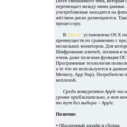
Drive смешанного типа, который 
перемещает между ними данные. 
употребляемые находятся на флеш
жёстком диске размещаются. Так
процессору.
В
iMac27
установлена OS X по
преимуществ по сравнению с пре
нескольких мониторов. Для которы
Шифрование ключей, логинов и п
очень даже полезная функция ОС 
Программные технологии позволя
а те что не используются в данн
Memory, App Nap). Потребители 
неплохой.
Среди конкурентов Apple чис
уровне приблизительно, а вот на
то тут без выбора – Apple.
Позитив:
• Обалденный дизайн и сборка