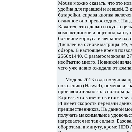
Mouse можно сказать, что это но
удобна для правшей и левшей. В 
батарейки, справа кнопка включен
отличное оно превосходное. Нигде
Кажется, что сделан из куска цел
компакт дисков и порт под карту 
боковине корпуса и звучание их, 
Дисплей на основе матрицы IPS, 
обзора. В настоящее время позво
2560х1440. С размером экрана 27
необъятно много. Новинкой являе
чего уже давно ожидали от компа
Модель 2013 года получила пр
поколению (Haswel), поменяли гр
производительность в полтора ра
Express, что конечно в итоге уве
FI имеет скорость передачи данных
предшественников. На данной мо
получать максимальное удовольст
нагревается не так сильно. Базов
оборотами в минуту, кроме HDD A