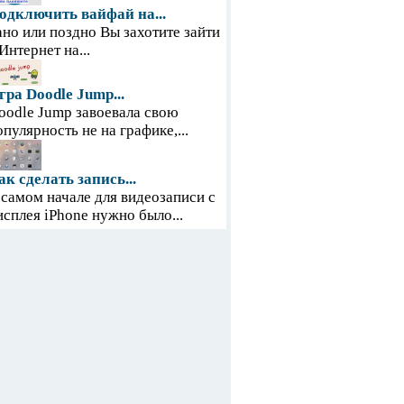
одключить вайфай на...
ано или поздно Вы захотите зайти
 Интернет на...
гра Doodle Jump...
oodle Jump завоевала свою
опулярность не на графике,...
ак сделать запись...
 самом начале для видеозаписи с
исплея iPhone нужно было...