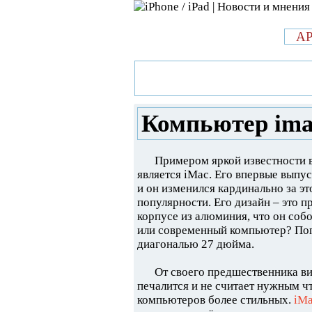
л
A
»
Новости в мире Apple про iPad 
27 2014 года
Компьютер imac
Примером яркой известности в
является iMac. Его впервые выпу
и он изменился кардинально за эт
популярности. Его дизайн – это 
корпусе из алюминия, что он соб
или современный компьютер? Поп
диагональю 27 дюйма.
От своего предшественника ви
печалится и не считает нужным ч
компьютеров более стильных.
iM