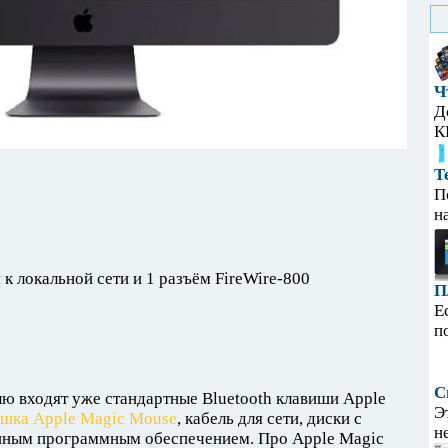
Ч
Д
К
Т
П
н
 к локальной сети и 1 разъём FireWire-800
П
Е
п
С
ю входят уже стандартные Bluetooth клавиши Apple
Э
шка Apple Magic Mouse
, кабель для сети, диски с
н
нным программным обеспечением. Про Apple Magic