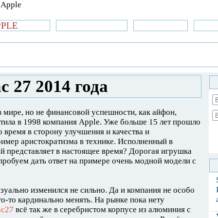
PPLE
би.com
»Новости Apple
Аксессуары
»Об
| iPhone
»
Новости Apple
» Компьютер imac
 27 2014 года
 мире, но не финансовой успешности, как айфон,
стила в 1998 компания Apple. Уже больше 15 лет прошло
о время в сторону улучшения и качества и
пример аристократизма в технике. Исполненный в
ой представляет в настоящее время? Дорогая игрушка
робуем дать ответ на примере очень модной модели с
зуально изменился не сильно. Да и компания не особо
то-то кардинально менять. На рынке пока нету
ac27
всё так же в серебристом корпусе из алюминия с