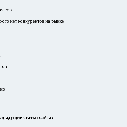
цессор
рого нет конкурентов на рынке
а
итор
жно
едыдущие статьи сайта: