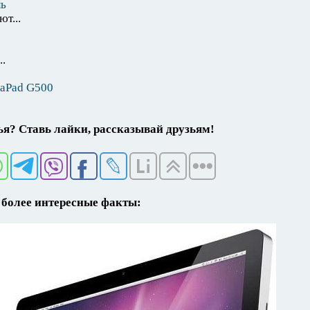
ль
т...
..
eaPad G500
я? Ставь лайки, рассказывай друзьям!
более интересные факты: