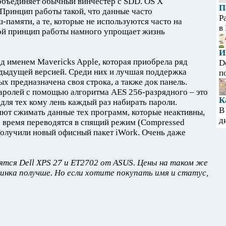
объединяет обычный винчестер с SDD. OS X
П
Принцип работы такой, что данные часто
Р
-памяти, а те, которые не используются часто на
в
ой принцип работы намного упрощает жизнь
И
д именем Mavericks Apple, которая приобрела ряд
D
дыдущей версией. Среди них и лучшая поддержка
п
х предназначена своя строка, а также док панель.
аролей с помощью алгоритма AES 256-разрядного – это
К
для тех кому лень каждый раз набирать пароли.
В
ют сжимать данные тех программ, которые неактивны,
д
ое время переводятся в спящий режим (Compressed
получили новый офисный пакет iWork. Очень даже
лятся Dell XPS 27 и ET2702 от ASUS. Цены на таком же
чинка получше. Но если хотите покупать имя и статус,