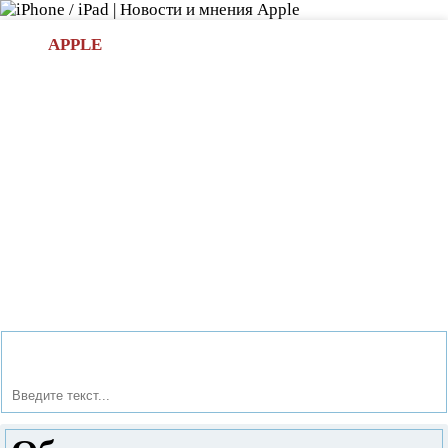
Л
APPLE
БИ.COM
»НОВОСТИ APPLE
АКСЕССУАРЫ
»ОБЗОРЫ
ПРИЛОЖЕНИЯ
»ИГРЫ
»
Новости в мире Apple про iPad | iPhone
»
Обзоры
» Обзор
персонального компьютера iMac 27"