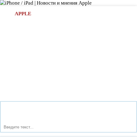
Л
APPLE
БИ.COM
»НОВОСТИ APPLE
АКСЕССУАРЫ
»ОБЗОРЫ
ПРИЛОЖЕНИЯ
»ИГРЫ
»
Новости в мире Apple про iPad | iPhone
»
Аксессуары
»
Подставка для iMac и Thunderbolt Display от Twelve South
HiRise