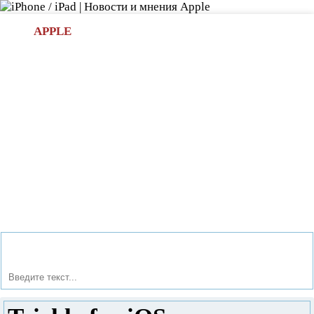
Л
APPLE
БИ.COM
»НОВОСТИ APPLE
АКСЕССУАРЫ
»ОБЗОРЫ
ПРИЛОЖЕНИЯ
»ИГРЫ
»
Новости в мире Apple про iPad | iPhone
»
Приложения
»
Trickle for iOS — отличный «пассивный» Twitter-клиент