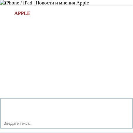
Л
APPLE
БИ.COM
»НОВОСТИ APPLE
АКСЕССУАРЫ
»ОБЗОРЫ
ПРИЛОЖЕНИЯ
»ИГРЫ
»
Новости в мире Apple про iPad | iPhone
»
Новости Apple
» Уникальные прозрачные и зеркальные дисплеи от
знаменитой компании Samsung