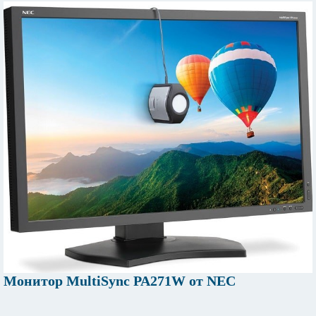
Монитор MultiSync PA271W от NEC