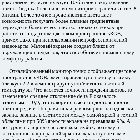
участников теста, использует 10-битное представление
цвета. Тогда ка большинство мониторов ограничиваются 8
битами. Более точное представление цвета дает
возможность получать более плавные градиентные
переходы и большее количество тонких оттенков при
работе в стандартном цветовом пространстве sRGB,
причем даже при использовании непрофессиональной
видеокарты. Матовый экран не создает бликов от
окружающих предметов, что способствует повышенному
комфорту работы.
Откалиброванный монитор точно отображает цветовое
пространство sRGB, имеет правильную цветовую гамму
близкую 2.2 и демонстрирует устойчивость цветовой
температуры. Что касается точности передачи цветов, то
измеренное среднее отклонение delta E оказалось
отличным — 0,9, что говорит о высокой достоверности
цветопередачи. Понравилась и равномерность подсветки
экрана, разница в светимости между самой яркой и темной
областями при 50% яркости экрана не превышала 9%. А
вот уровень черного не слишком глубок, поэтому и
контрастность при разной яркости экрана тут не самая
невысокая. Впрочем, это не портит положительного