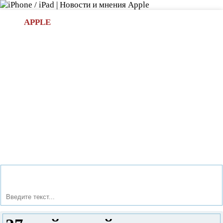
Л
APPLE
БИ.COM
»НОВОСТИ APPLE
АКСЕССУАРЫ
»ОБЗОРЫ
ПРИЛОЖЕНИЯ
»ИГРЫ
»
Новости в мире Apple про iPad | iPhone
»
Новости Apple
» 27 дюймовый монитор EIZO FlexScan SX2762W