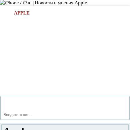
Л
APPLE
БИ.COM
»НОВОСТИ APPLE
АКСЕССУАРЫ
»ОБЗОРЫ
ПРИЛОЖЕНИЯ
»ИГРЫ
»
Новости в мире Apple про iPad | iPhone
»
Новости Apple
» Apple распродала запасы iPad 4-го поколения за 4 дня