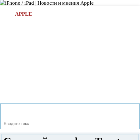
Л
APPLE
БИ.COM
»НОВОСТИ APPLE
АКСЕССУАРЫ
»ОБЗОРЫ
ПРИЛОЖЕНИЯ
»ИГРЫ
»
Новости в мире Apple про iPad | iPhone
»
Новости Apple
» Сотовый телефон Texet TM-B200