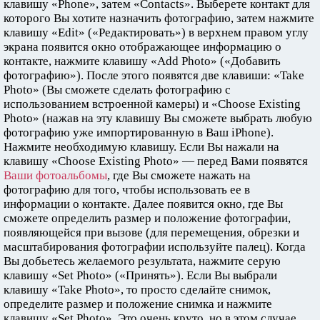
клавишу «Phone», затем «Contacts». Выберете контакт для
которого Вы хотите назначить фотографию, затем нажмите
клавишу «Edit» («Редактировать») в верхнем правом углу
экрана появится окно отображающее информацию о
контакте, нажмите клавишу «Add Photo» («Добавить
фотографию»). После этого появятся две клавиши: «Take
Photo» (Вы сможете сделать фотографию с
использованием встроенной камеры) и «Choose Existing
Photo» (нажав на эту клавишу Вы сможете выбрать любую
фотографию уже импортированную в Ваш iPhone).
Нажмите необходимую клавишу. Если Вы нажали на
клавишу «Choose Existing Photo» — перед Вами появятся
Ваши фотоальбомы
, где Вы сможете нажать на
фотографию для того, чтобы использовать ее в
информации о контакте. Далее появится окно, где Вы
сможете определить размер и положение фотографии,
появляющейся при вызове (для перемещения, обрезки и
масштабирования фотографии используйте палец). Когда
Вы добьетесь желаемого результата, нажмите серую
клавишу «Set Photo» («Принять»). Если Вы выбрали
клавишу «Take Photo», то просто сделайте снимок,
определите размер и положение снимка и нажмите
клавишу «Set Photo». Это очень круто, но в этом случае