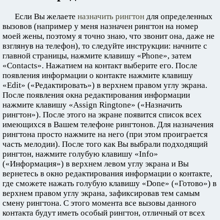
Если Вы желаете
назначить рингтон
для определенных
вызовов (например у меня назначен рингтон на номер
моей жены, поэтому я точно знаю, что звонит она, даже не
взглянув на телефон), то следуйте инструкции: начните с
главной страницы, нажмите клавишу «Phone», затем
«Contacts». Нажатием на контакт выберите его. После
появления информации о контакте нажмите клавишу
«Edit» («Редактировать») в верхнем правом углу экрана.
После появления окна редактирования информации
нажмите клавишу «Assign Ringtone» («Назначить
рингтон»). После этого на экране появится список всех
имеющихся в Вашем телефоне рингтонов. Для назначения
рингтона просто нажмите на него (при этом проиграется
часть мелодии). После того как Вы выбрали подходящий
рингтон, нажмите голубую клавишу «Info»
(«Информация») в верхнем левом углу экрана и Вы
вернетесь в окно редактирования информации о контакте,
где сможете нажать голубую клавишу «Done» («Готово») в
верхнем правом углу экрана, зафиксировав тем самым
смену рингтона. С этого момента все вызовы данного
контакта будут иметь особый рингтон, отличный от всех