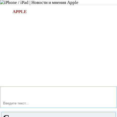
Л
APPLE
БИ.COM
»НОВОСТИ APPLE
АКСЕССУАРЫ
»ОБЗОРЫ
ПРИЛОЖЕНИЯ
»ИГРЫ
»
Новости в мире Apple про iPad | iPhone
»
Новости Apple
» Советы и инструкции по работе с айфон (часть 6)